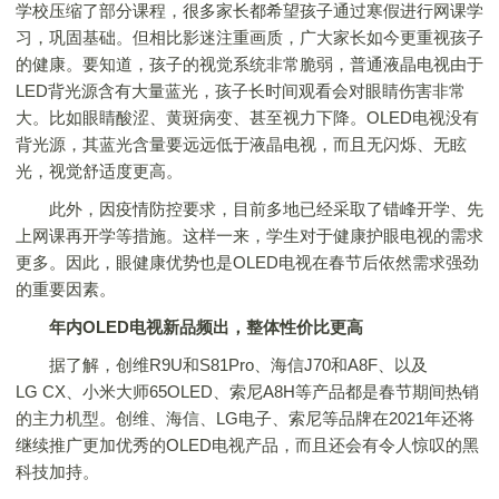
学校压缩了部分课程，很多家长都希望孩子通过寒假进行网课学
习，巩固基础。但相比影迷注重画质，广大家长如今更重视孩子
的健康。要知道，孩子的视觉系统非常脆弱，普通液晶电视由于
LED背光源含有大量蓝光，孩子长时间观看会对眼睛伤害非常
大。比如眼睛酸涩、黄斑病变、甚至视力下降。OLED电视没有
背光源，其蓝光含量要远远低于液晶电视，而且无闪烁、无眩
光，视觉舒适度更高。
此外，因疫情防控要求，目前多地已经采取了错峰开学、先
上网课再开学等措施。这样一来，学生对于健康护眼电视的需求
更多。因此，眼健康优势也是OLED电视在春节后依然需求强劲
的重要因素。
年内
OLED
电视新品频出，整体性价比更高
据了解，创维R9U和S81Pro、海信J70和A8F、以及
LG CX、小米大师65OLED、索尼A8H等产品都是春节期间热销
的主力机型。创维、海信、LG电子、索尼等品牌在2021年还将
继续推广更加优秀的OLED电视产品，而且还会有令人惊叹的黑
科技加持。