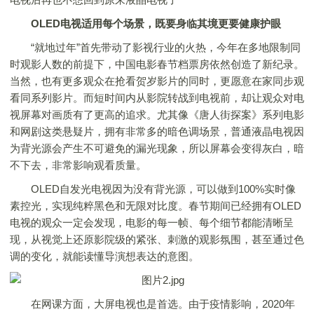
O
LED
电视适用每个场景，既要身临其境更要健康护眼
“就地过年”首先带动了影视行业的火热，今年在多地限制同
时观影人数的前提下，中国电影春节档票房依然创造了新纪录。
当然，也有更多观众在抢看贺岁影片的同时，更愿意在家同步观
看同系列影片。而短时间内从影院转战到电视前，却让观众对电
视屏幕对画质有了更高的追求。尤其像《唐人街探案》系列电影
和网剧这类悬疑片，拥有非常多的暗色调场景，普通液晶电视因
为背光源会产生不可避免的漏光现象，所以屏幕会变得灰白，暗
不下去，非常影响观看质量。
OLED自发光电视因为没有背光源，可以做到100%实时像
素控光，实现纯粹黑色和无限对比度。春节期间已经拥有OLED
电视的观众一定会发现，电影的每一帧、每个细节都能清晰呈
现，从视觉上还原影院级的紧张、刺激的观影氛围，甚至通过色
调的变化，就能读懂导演想表达的意图。
在网课方面，大屏电视也是首选。由于疫情影响，2020年