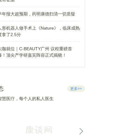
半年报大超预期，药明康德扫清一切质疑
人形机器人做手术上《Nature》，临床成熟
度拿了2.5分
大咖就位｜C-BEAUTY广州 议程重磅首
爆！顶尖产学研嘉宾阵容正式揭晓！
态
更多>>