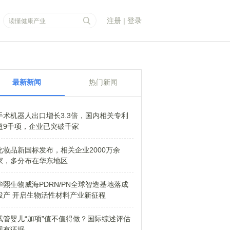
注册
|
登录
最新新闻
热门新闻
手术机器人出口增长3.3倍，国内相关专利
超9千项，企业已突破千家
化妆品新国标发布，相关企业2000万余
家，多分布在华东地区
华熙生物威海PDRN/PN全球智造基地落成
投产 开启生物活性材料产业新征程
试管婴儿“加项”值不值得做？国际综述评估
现有证据