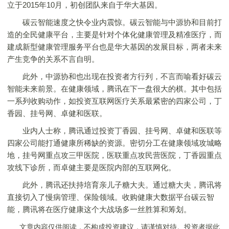
立于2015年10月，初创团队来自于华大基因。
碳云智能速度之快令业内震惊。碳云智能与中源协和目前打
造的全民健康平台，主要是针对个体化健康管理及精准医疗，而
建成新型健康管理服务平台也是华大基因的发展目标，两者未来
产生竞争的关系不言自明。
此外，中源协和也出现在投资者方行列，不言而喻看好碳云
智能未来前景。在健康领域，腾讯在下一盘很大的棋。其中包括
一系列收购动作，如投资互联网医疗关系最紧密的四家公司，丁
香园、挂号网、卓健和医联。
业内人士称，腾讯通过投资丁香园、挂号网、卓健和医联等
四家公司能打通健康所稀缺的资源。密切分工在健康领域攻城略
地，挂号网重点攻三甲医院，医联重点攻民营医院，丁香园重点
攻线下诊所，而卓健主要是医院内部的互联网化。
此外，腾讯还扶持培育亲儿子糖大夫。通过糖大夫，腾讯将
直接切入了慢病管理、保险领域。收购健康大数据平台碳云智
能，腾讯将在医疗健康这个大战场多一丝胜算和筹划。
文章内容仅供阅读，不构成投资建议，请谨慎对待。投资者据此