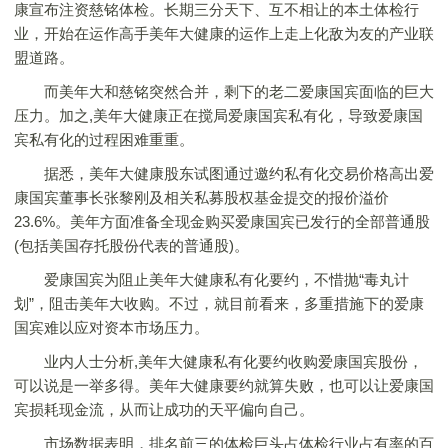
康宣布注资慈铭体检。长期三分天下、互不相让的本土体检行
业，开始在运作高手美年大健康的运作上走上化敌为友的产业联
盟道路。
而美年大和慈铭突然合并，剩下的老二爱康国宾面临的巨大
压力。加之,美年大健康正在搅局爱康国宾私有化，导致爱康国
宾私有化的过程困难重重。
据悉，美年大健康股东试图通过邀约私有化交易价格高出爱
康国宾董事长张黎刚及相关私募股权基金提交的报价溢价
23.6%。美年方面准备全现金购买爱康国宾已发行的全部普通股
(包括美国存托股份代表的普通股)。
爱康国宾为阻止美年大健康私有化要约，不惜抛“毒丸计
划”，阻击美年大收购。不过，就目前看来，多重措施下的爱康
国宾难以应对资本市场压力。
业内人士分析,美年大健康私有化要约收购爱康国宾股份，
可以说是一举多得。美年大健康要约就算失败，也可以让爱康国
宾损耗现金流，从而让成功的天平偏向自己。
市场数据表明，排名前三的体检巨头占体检行业占有率的百