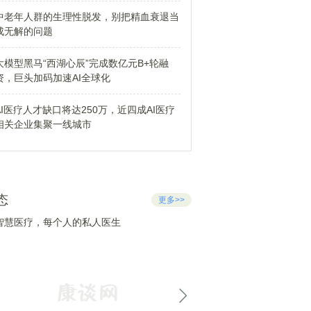
中老年人群的生理性脱发，别把精血衰退当
成无解的问题
大模型黑马“西湖心辰”完成数亿元B+轮融
资，巨头加码加速AI全球化
AI医疗人才缺口将达250万，近四成AI医疗
相关企业集聚一线城市
态
更多>>