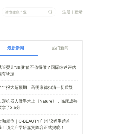
注册
|
登录
最新新闻
热门新闻
试管婴儿“加项”值不值得做？国际综述评估
现有证据
半年报大超预期，药明康德扫清一切质疑
人形机器人做手术上《Nature》，临床成熟
度拿了2.5分
大咖就位｜C-BEAUTY广州 议程重磅首
爆！顶尖产学研嘉宾阵容正式揭晓！