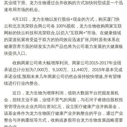
其业绩下滑。龙力生物通过合并收购的方式加快转型或是一个迅
速布局市场的机会。
4月13日，龙力生物以发行股份+现金的方式，购买厦门快
云和北京兆荣联合两公司各 100%股权，龙力生物收购两家互联
网标的快云科技和兆荣联合,以切入“互联网+”市场。在健康领域
的渠道拓展将受益于双方的协同效应迅速扩张,同时原有体系在
健康营养方面的研发实力和产品也将为公司着力发展的大健康板
块提供入口。
收购两家公司将大幅增厚利润。两家公司2015-2017年业绩
承诺总计分别为7,000万、9,100万、11,440万。2015年基本完成
承诺业绩,预期未来几年两家公司仍然会保持较快增速,并有望继
续进行行业内整合。
近日，龙力生物为增厚利润，借助大数据平台挖掘发展机
会，扭转主业不振，业绩不景气的局面，与石河子睿德信股权投
资管理合伙企业共同出资3亿元，设立医疗健康产业并购基金，
该基金将作为龙力生物医疗健康产业并购整合的平台，通过产业
整合与并购重组等方式，收购或参股符合龙力生物发展战略需要
的企业。