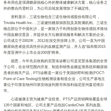
务布局也是强调糖尿病核心外的整体健康解决方案，核心业务之
外的整合尚需时日，为公司后续发展增加了不确定性。
资料显示，三诺生物包含三诺生物传感股份有限公司，
Trividia Health Inc.，三诺健恒糖尿病医院及其附属机构。三诺生
物总部位于中国长沙，是一家致力于利用创新生物传感技术推动
中国血糖仪普及，并提供全方位糖尿病服务和解决方案的企业。
公司成立于2002年，2012在深交所挂牌上市。公司一直为中国
糖尿病患者提供高性价比的血糖监测产品，并入选“福布斯2015
年度亚洲中小上市企业200强”榜单。
据悉，今年先后收购的尼普洛诊断公司是尼普洛集团的全资
子公司，在全球范围内开发、制造和销售血糖监测系统和糖尿病
患者的相关产品，PTS诊断是一家位于美国的即时检测(POCT-
Point of Care Testing)生物检测设备制造企业，公司生产基地主
要位于印第安纳州印第安纳波利斯市和加利福尼亚州森尼维尔
市。
心诺健康主营为健康产业投资。PTS产品营销网络覆盖全球
135个国家和地区。公司主要产品包括CardioChek 系列血脂、
血糖分析监测设备和A1CNow 便携式分析设备(该产品能在5分