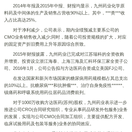
2014年年报及2015年中报、财报均显示，九州药业化学原
料药及中间体的生产及销售占营收90%以上。其中，***类***收
入占比高达25%。
对于净利减少，公司表示，期内业绩预减主要系公司的
CMO业务销售收入减少;同时，随着公司投资规模的扩大，对应
的固定资产折旧费用上升等原因综合所致。
2015年财报披露，九州药业已完成对江苏瑞科的全资收购
并增资。投资设立浙江海泰、上海三海及汇科环保三家全资子公
司。2016年1月，公司公告拟与方达医药合资成立美国FJ公司。
在发达国家和新兴市场国家的糖尿病用药规模都占其总支出
的10%以上。抗糖尿病***和抗肿瘤***、治疗自身免疫性******、
镇痛药和呼吸系统用药位居药品消费前列。
对于1000万收购方达医药(苏州)股权，九州药业表示进一步
推进公司CRO(合同研究组织，专业从事药品研发外包服务)业务
的发展，实现与公司CMO(合同加工组织，主要提供配方开发、
临床试验用药及包装等服务)业务的协同效应。