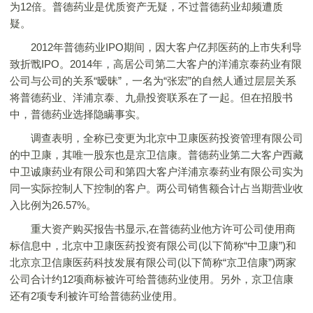
为12倍。普德药业是优质资产无疑，不过普德药业却频遭质
疑。
2012年普德药业IPO期间，因大客户亿邦医药的上市失利导
致折戬IPO。2014年，高居公司第二大客户的洋浦京泰药业有限
公司与公司的关系“暧昧”，一名为“张宏”的自然人通过层层关系
将普德药业、洋浦京泰、九鼎投资联系在了一起。但在招股书
中，普德药业选择隐瞒事实。
调查表明，全称已变更为北京中卫康医药投资管理有限公司
的中卫康，其唯一股东也是京卫信康。普德药业第二大客户西藏
中卫诚康药业有限公司和第四大客户洋浦京泰药业有限公司实为
同一实际控制人下控制的客户。两公司销售额合计占当期营业收
入比例为26.57%。
重大资产购买报告书显示,在普德药业他方许可公司使用商
标信息中，北京中卫康医药投资有限公司(以下简称“中卫康”)和
北京京卫信康医药科技发展有限公司(以下简称“京卫信康”)两家
公司合计约12项商标被许可给普德药业使用。另外，京卫信康
还有2项专利被许可给普德药业使用。