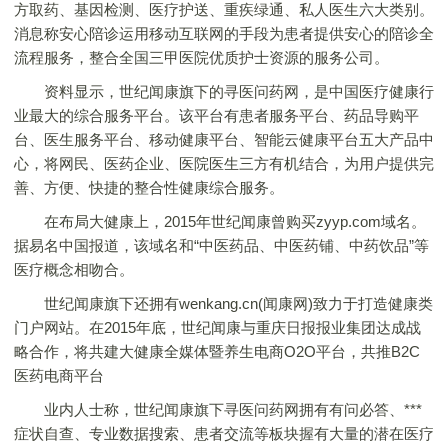
方取药、基因检测、医疗护送、重疾绿通、私人医生六大类别。
消息称安心陪诊运用移动互联网的手段为患者提供安心的陪诊全
流程服务，整合全国三甲医院优质护士资源的服务公司。
资料显示，世纪闻康旗下的寻医问药网，是中国医疗健康行
业最大的综合服务平台。该平台有患者服务平台、药品导购平
台、医生服务平台、移动健康平台、智能云健康平台五大产品中
心，将网民、医药企业、医院医生三方有机结合，为用户提供完
善、方便、快捷的整合性健康综合服务。
在布局大健康上，2015年世纪闻康曾购买zyyp.com域名。
据易名中国报道，该域名和“中医药品、中医药铺、中药饮品”等
医疗概念相吻合。
世纪闻康旗下还拥有wenkang.cn(闻康网)致力于打造健康类
门户网站。在2015年底，世纪闻康与重庆日报报业集团达成战
略合作，将共建大健康全媒体暨养生电商O2O平台，共推B2C
医药电商平台
业内人士称，世纪闻康旗下寻医问药网拥有有问必答、***
症状自查、专业数据搜索、患者交流等板块握有大量的潜在医疗