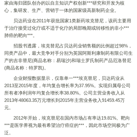
家由海归团队创办的以自主知识产权创新***研究和开发为核
心，集研发、生产、营销于一体的国家级高新制药企业。
贝达药业在2011年获批国家1类新药埃克替尼，该药主要用
于治疗接受过化疗或不适于化疗的局部晚期或转移性的非小***
肺癌的靶向***。
招股书透露，埃克替尼占贝达药业销售额的比例超过98%，
同类产品中，最大竞争对手分别为英国阿斯利康制药有限公司生
产的吉非替尼(商品名称：易瑞沙)和瑞士罗氏制药产品厄洛替尼
(商品名称：特罗凯)。
企业财报数据显示，仅靠单一***埃克替尼，贝达药业从
2013至2015年度，年均复合增长率为37.95%。实现归属母公司
所有者净利润年均复合增长率38.80%。公司主营业务收入从
2013年48063.35万元增长到2015年主营业务收入91459.45万
元。
2012年开始，埃克替尼在国内市场占有率达19.81%。靶向
***是医学界视为最有希望治疗癌症的***，因此市场空间极为广
泛。