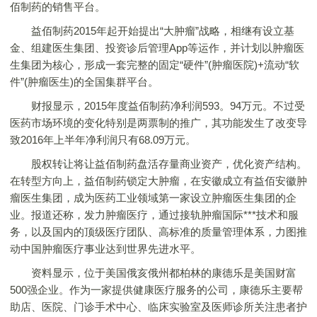
佰制药的销售平台。
益佰制药2015年起开始提出“大肿瘤”战略，相继有设立基
金、组建医生集团、投资诊后管理App等运作，并计划以肿瘤医
生集团为核心，形成一套完整的固定“硬件”(肿瘤医院)+流动“软
件”(肿瘤医生)的全国集群平台。
财报显示，2015年度益佰制药净利润593。94万元。不过受
医药市场环境的变化特别是两票制的推广，其功能发生了改变导
致2016年上半年净利润只有68.09万元。
股权转让将让益佰制药盘活存量商业资产，优化资产结构。
在转型方向上，益佰制药锁定大肿瘤，在安徽成立有益佰安徽肿
瘤医生集团，成为医药工业领域第一家设立肿瘤医生集团的企
业。报道还称，发力肿瘤医疗，通过接轨肿瘤国际***技术和服
务，以及国内的顶级医疗团队、高标准的质量管理体系，力图推
动中国肿瘤医疗事业达到世界先进水平。
资料显示，位于美国俄亥俄州都柏林的康德乐是美国财富
500强企业。作为一家提供健康医疗服务的公司，康德乐主要帮
助店、医院、门诊手术中心、临床实验室及医师诊所关注患者护