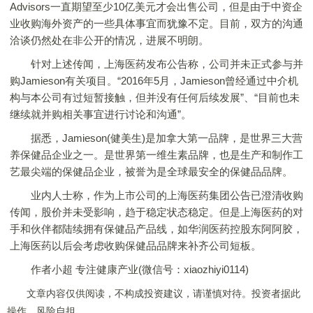
Advisors一直期望至少10亿美元才会出售公司，但是由于中资企
业收购海外资产的一些具体事宜而犹豫不定。目前，双方的沟通
洽谈仍然处在非公开的情况，进展不明朗。
针对上述传闻，上海医药发布公告称，公司并未正式参与并
购Jamieson有关项目。“2016年5月，Jamieson曾经通过中介机
构与本公司有过短暂接触，但并没有任何后续发展”、“目前也未
继续就并购相关事宜进行讨论和沟通”。
据悉，Jamieson(健美生)是加拿大第一品牌，是世界三大营
养保健品企业之一。是世界第一维生素品牌，也是生产和制作工
艺最尖端的保健品企业，被誉为是全球最安全的保健品品牌。
业内人士称，作为上市公司的上海医药集团公告已澄清收购
传闻，股价并未受影响，趋于稳定状态稳定。但是上海医药的对
手和伙伴都陆续拥有保健品产品线，如华润医药控股东阿阿胶，
上海医药以后会考虑收购保健品品牌来补齐公司短板。
作者小超 专注健康产业(微信号：xiaozhiyi0114)
文章内容仅供阅读，不构成投资建议，请谨慎对待。投资者据此
操作，风险自担。