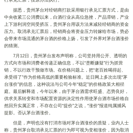
据悉，贵州茅台对经销商打款采用银行承兑汇票方式，是由
中央收紧三公消费以来，白酒行业从高位急挫，产品滞销，产业
上下游利润空间受挤压，贵州茅台用该方法来减轻经销商的资金
压力。取消承兑汇票后，经销商会将资金压力转嫁给市场，势必
会带来市场流通的茅台酒的价格上扬，引发了外界对茅台酒涨价
的猜测。
7月12日，贵州茅台发布声明称，公司坚持用公开、透明的
方式向市场和消费者传递正确信息，不以“垄断嫌疑”行为抓营
销，不以行政干预做市场。在价格问题上，把“老百姓喝得起、
承受得了”作为价格高低的重要检验标准。近日网上多次出现“茅
台涨价”的信息，这种说法与公司今年“稳定”的价格政策大相径
庭。最后解释道，今年以来，由于茅台酒需求旺盛、态势良好，
供求关系转变和市场配置资源的决定性作用使茅台酒市场价格自
然回升实属正常，不存在公司“提价”之说，“涨价”报道纯属捕风
捉影。否认茅台酒涨价。
但是，声明也没有打消市场对茅台酒涨价的质疑，业内人士
称，贵州茅台取消承兑汇票的行为即可视为变相涨价，因为取消