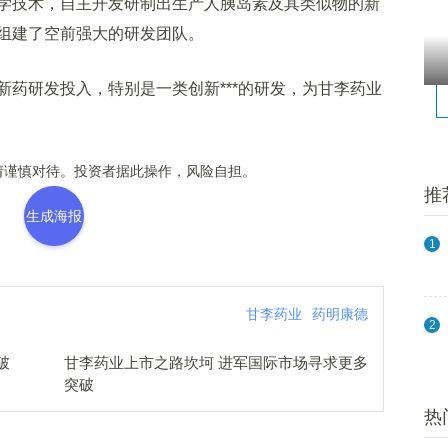
技术，自主开发研制出生产人胰岛素及其类似物的新
组建了空前强大的研发团队。
研发投入，特别是一类创新***的研发，为甘李药业
谨慎对待。投资者据此操作，风险自担。
推
生成海报
1
甘李药业
药明康德
2
破
甘李药业上市之路坎坷 进军国际市场寻求更多
突破
热