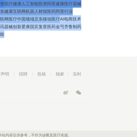
资
医疗
健康
人工智能
投资
阿里健康
医疗器械
东健康
互联网
机器人
财报
医药
阿里
行业
联网医疗
中国
领域
京东
移动医疗
AI
电商
技术
讯
器械
创新
爱康国宾
复星医药
金丐
齐鲁制药
能
责声明
|
招聘
|
投稿
|
独家
|
实时
本站内容仅供参考，不作为诊断及医疗依据。