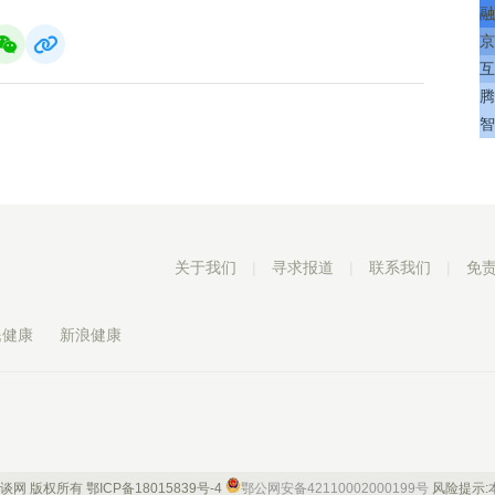
融
京
互
腾
智
关于我们
|
寻求报道
|
联系我们
|
免
民健康
新浪健康
 康谈网 版权所有
鄂ICP备18015839号-4
鄂公网安备42110002000199号
风险提示: