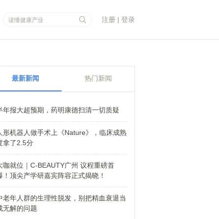
注册
|
登录
最新新闻
热门新闻
半年报大超预期，药明康德扫清一切质疑
人形机器人做手术上《Nature》，临床成熟
度拿了2.5分
大咖就位｜C-BEAUTY广州 议程重磅首
爆！顶尖产学研嘉宾阵容正式揭晓！
中老年人群的生理性脱发，别把精血衰退当
成无解的问题