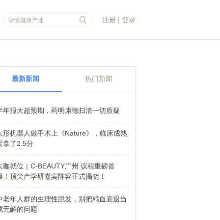
注册
|
登录
最新新闻
热门新闻
半年报大超预期，药明康德扫清一切质疑
人形机器人做手术上《Nature》，临床成熟
度拿了2.5分
大咖就位｜C-BEAUTY广州 议程重磅首
爆！顶尖产学研嘉宾阵容正式揭晓！
中老年人群的生理性脱发，别把精血衰退当
成无解的问题