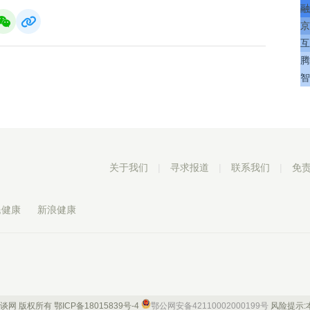
融
京
互
腾
智
关于我们
|
寻求报道
|
联系我们
|
免
民健康
新浪健康
 康谈网 版权所有
鄂ICP备18015839号-4
鄂公网安备42110002000199号
风险提示: