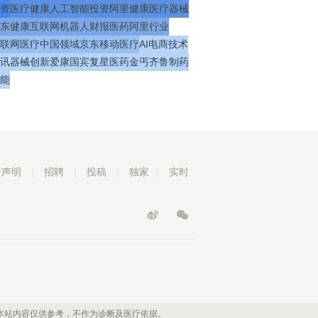
资
医疗
健康
人工智能
投资
阿里健康
医疗器械
东健康
互联网
机器人
财报
医药
阿里
行业
联网医疗
中国
领域
京东
移动医疗
AI
电商
技术
讯
器械
创新
爱康国宾
复星医药
金丐
齐鲁制药
能
责声明
|
招聘
|
投稿
|
独家
|
实时
本站内容仅供参考，不作为诊断及医疗依据。