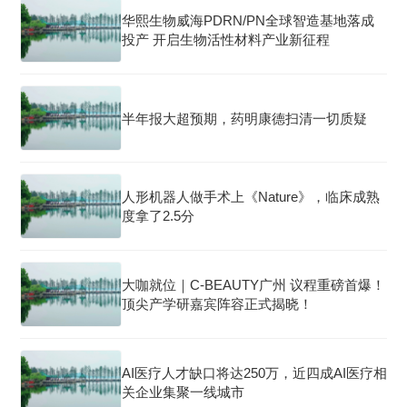
华熙生物威海PDRN/PN全球智造基地落成
投产 开启生物活性材料产业新征程
半年报大超预期，药明康德扫清一切质疑
人形机器人做手术上《Nature》，临床成熟
度拿了2.5分
大咖就位｜C-BEAUTY广州 议程重磅首爆！
顶尖产学研嘉宾阵容正式揭晓！
AI医疗人才缺口将达250万，近四成AI医疗相
关企业集聚一线城市