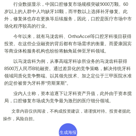
行业数据显示，中国口腔修复市场规模突破9000万颗。60
岁以上的人群中人均缺牙10颗，而半数以上选择补牙修复。此
外，修复体也存在更换等后续服务，因此，口腔是医疗市场中市
场化程序较高的行业。
今年以来，就有马泷齿科、OrthoAccel等口腔牙科项目获得
投资。在这些企业融资的背后都有市场需求的衡量。而爱康国宾
等商业体检服务机构也纷纷将触角延伸至牙科领域。
以马泷齿科为例，从事高端牙科诊所业务的马泷齿科获得
8500万人民币B轮融资。通过差异化的竞争策略，解决传统牙科
领域同质化竞争弊端。以其领先技术、加之定位于三甲医院水准
的定价被誉为牙科界“劳斯莱斯”。
业内人士称，资本追逐下让牙科资产升值，此外由于资本搅
局，口腔修复市场成为竞争最为激烈的医疗细分领域。
文章内容仅供阅读，不构成投资建议，请谨慎对待。投资者据此
操作，风险自担。
生成海报