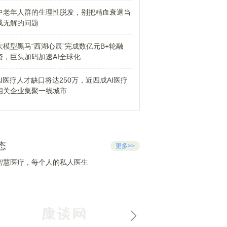
中老年人群的生理性脱发，别把精血衰退当
成无解的问题
大模型黑马“西湖心辰”完成数亿元B+轮融
资，巨头加码加速AI全球化
AI医疗人才缺口将达250万，近四成AI医疗
相关企业集聚一线城市
态
更多>>