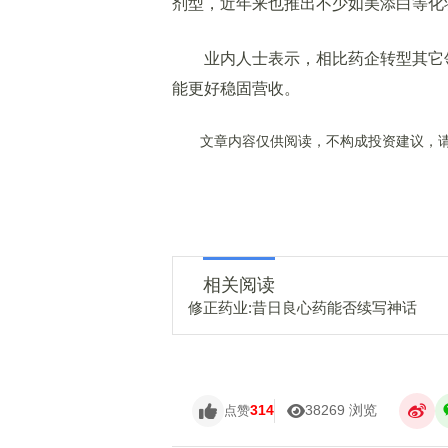
剂型，近年来也推出不少如美添白等化
业内人士表示，相比药企转型其它领
能更好稳固营收。
文章内容仅供阅读，不构成投资建议，请
相关阅读
修正药业:昔日良心药能否续写神话
314
38269 浏览
点赞