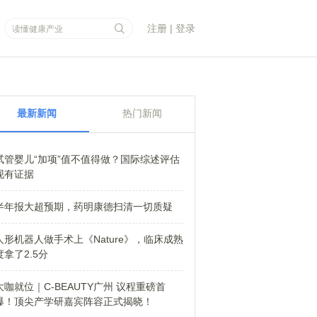
注册
|
登录
最新新闻
热门新闻
试管婴儿“加项”值不值得做？国际综述评估
现有证据
半年报大超预期，药明康德扫清一切质疑
人形机器人做手术上《Nature》，临床成熟
度拿了2.5分
大咖就位｜C-BEAUTY广州 议程重磅首
爆！顶尖产学研嘉宾阵容正式揭晓！