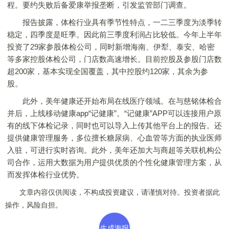
程。要约失败后备爱康举报垄断，引发监管部门调查。
报告披露，体检行业具有季节性特点，一二三季度为淡季转
稳定，四季度是旺季。因此前三季度利润占比较低。今年上半年
投资了29家参股体检公司，同时新增海南、伊犁、泰安、哈密
等多家控股体检公司，门店数高速增长。目前控股及参股门店数
超200家，基本实现全国覆盖，其中控股约120家，其余为参
股。
此外，美年健康还开始布局在线医疗领域。在与慈铭体检合
并后，上线移动健康app“记健康”。“记健康”APP可以连接用户原
有的线下体检记录，同时也可以导入上传其他平台上的报告。还
提供健康管理服务，多位擅长糖尿病、心血管等方面的执业医师
入驻，可进行实时咨询。此外，美年还加大与商超等关联机构公
司合作，运用大数据为用户提供优质的个性化健康管理方案，从
而发挥体检行业优势。
文章内容仅供阅读，不构成投资建议，请谨慎对待。投资者据此
操作，风险自担。
生成海报