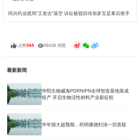
同兴药业搅局“王老吉”落空 诉讼被驳回传加多宝是幕后推手
344
38438 浏览
点赞
最新新闻
华熙生物威海PDRN/PN全球智造基地落成
投产 开启生物活性材料产业新征程
半年报大超预期，药明康德扫清一切质疑