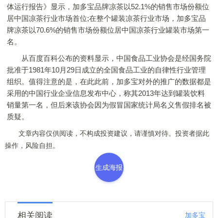
体运行报告》显示，加多宝品牌凉茶以52.1%的销售市场份额位
居中国凉茶行业市场首位;在整个罐装凉茶行业市场，加多宝品
牌凉茶以70.6%的销售市场份额位居中国凉茶行业罐装市场第一
名。
从百度百科公布的资料显示，中国食品工业协会是经国务院
批准于1981年10月29日成立的全国食品工业的自律性行业管理
组织。值得注意的是，在此此前，加多宝对外的推广的数据都是
采用的中国行业企业信息发布中心，称其2013年达到罐装饮料
销量第一名，但后来该协会因为假冒国家统计局名义售假排名被
质疑。
文章内容仅供阅读，不构成投资建议，请谨慎对待。投资者据此
操作，风险自担。
生成海报
相关阅读
加多宝