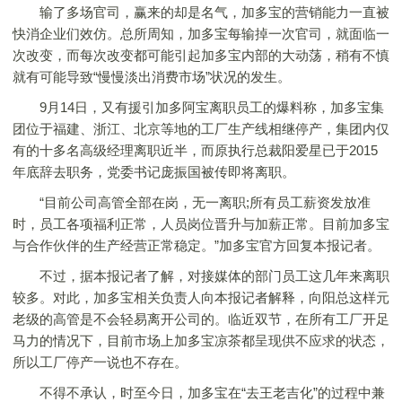
输了多场官司，赢来的却是名气，加多宝的营销能力一直被
快消企业们效仿。总所周知，加多宝每输掉一次官司，就面临一
次改变，而每次改变都可能引起加多宝内部的大动荡，稍有不慎
就有可能导致“慢慢淡出消费市场”状况的发生。
9月14日，又有援引加多阿宝离职员工的爆料称，加多宝集
团位于福建、浙江、北京等地的工厂生产线相继停产，集团内仅
有的十多名高级经理离职近半，而原执行总裁阳爱星已于2015
年底辞去职务，党委书记庞振国被传即将离职。
“目前公司高管全部在岗，无一离职;所有员工薪资发放准
时，员工各项福利正常，人员岗位晋升与加薪正常。目前加多宝
与合作伙伴的生产经营正常稳定。”加多宝官方回复本报记者。
不过，据本报记者了解，对接媒体的部门员工这几年来离职
较多。对此，加多宝相关负责人向本报记者解释，向阳总这样元
老级的高管是不会轻易离开公司的。临近双节，在所有工厂开足
马力的情况下，目前市场上加多宝凉茶都呈现供不应求的状态，
所以工厂停产一说也不存在。
不得不承认，时至今日，加多宝在“去王老吉化”的过程中兼