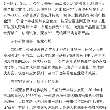
分别为2、3亿元。今年，拳头产品二联灭活"信法康"已取得兽药
生产批准文号，结合其他单品，未来禽用***市占率有望提升至
20%-30%。2)家畜新产品极具特色，"猪传染性胃肠炎-猪流行性
腹泻"二联活***毒株更加安全稳定，抗原含量达到国标10倍，且
可以区别野毒和***毒，市场空间为5-10亿。3)宠物产品覆盖范围
最深最广，诊断试剂、宠物***、宠物药品均有新产品。
从科研到服务一条龙布局
2015年，公司研发投入与占比排名行业第一，研发人员规
模和占比行业前二。2016年以来已获得9项新兽药证书，占全国
颁发总量的15%，位居行业第一。公司近年从销售商向服务商成
功转型，为合作伙伴提供最优质服务;以客户价值主张、整体解
决方案、快速响应为原则，致力于改善养殖企业经济效益。
布局宠物医疗，切入千亿蓝海
我国宠物行业起步较晚，目前处于加速发展期，2014年末
市场容量已达1058亿元，十年复合增长率达59.5%;宏观经济持
续增长、人口老龄化等因素将推动行业未来保持30%以上增速。
宠物医疗有助于迅速培养客户粘性，是进入其他细分领域的较好