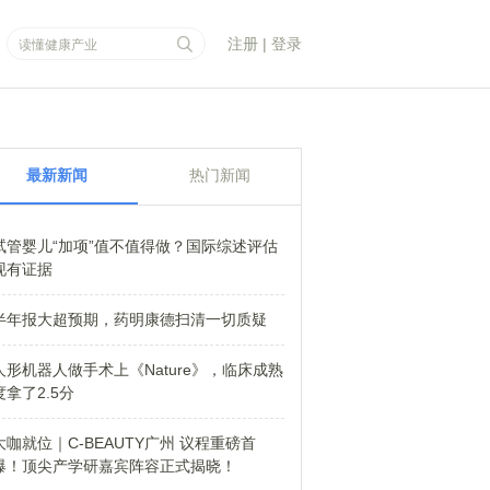
注册
|
登录
最新新闻
热门新闻
试管婴儿“加项”值不值得做？国际综述评估
现有证据
半年报大超预期，药明康德扫清一切质疑
人形机器人做手术上《Nature》，临床成熟
度拿了2.5分
大咖就位｜C-BEAUTY广州 议程重磅首
爆！顶尖产学研嘉宾阵容正式揭晓！