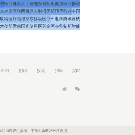
资
医疗
健康
人工智能
投资
阿里健康
医疗器械
东健康
互联网
机器人
财报
医药
阿里
行业
中国
联网医疗
领域
京东
移动医疗
AI
电商
腾讯
器械
术
创新
爱康国宾
复星医药
金丐
齐鲁制药
智能
责声明
|
招聘
|
投稿
|
独家
|
实时
本站内容仅供参考，不作为诊断及医疗依据。