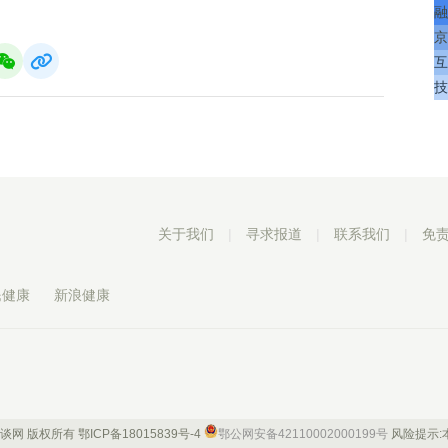
融
京
互
技
关于我们
|
寻求报道
|
联系我们
|
免
民健康
新浪健康
 康谈网 版权所有
鄂ICP备18015839号-4
鄂公网安备42110002000199号
风险提示: