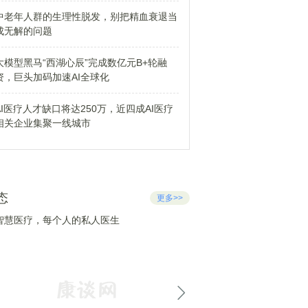
中老年人群的生理性脱发，别把精血衰退当
成无解的问题
大模型黑马“西湖心辰”完成数亿元B+轮融
资，巨头加码加速AI全球化
AI医疗人才缺口将达250万，近四成AI医疗
相关企业集聚一线城市
态
更多>>