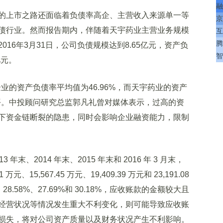
融
上市之路还面临着负债率高企、主营收入来源单一等
京
债行业。然而报告期内，伴随着天宇药业主营业务规模
互
腾
16年3月31日，公司负债规模达到8.65亿元，资产负
智
亿元。
业的资产负债率平均值为46.96%，而天宇药业的资产
水平。中投顾问研究总监郭凡礼曾对媒体表示，过高的资
下资金链断裂的隐患，同时会影响企业融资能力，限制
、2014 年末、2015 年末和 2016 年 3 月末，
、15,567.45 万元、19,409.39 万元和 23,191.08
8.58%、27.69%和 30.18%，应收账款的金额较大且
经营状况等情况发生重大不利变化，则可能导致应收账
损失，将对公司资产质量以及财务状况产生不利影响。