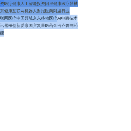
资
医疗
健康
人工智能
投资
阿里健康
医疗器械
东健康
互联网
机器人
财报
医药
阿里
行业
联网医疗
中国
领域
京东
移动医疗
AI
电商
技术
讯
器械
创新
爱康国宾
复星医药
金丐
齐鲁制药
能