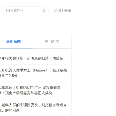
注册
|
登录
最新新闻
热门新闻
半年报大超预期，药明康德扫清一切质疑
人形机器人做手术上《Nature》，临床成熟
度拿了2.5分
大咖就位｜C-BEAUTY广州 议程重磅首
爆！顶尖产学研嘉宾阵容正式揭晓！
中老年人群的生理性脱发，别把精血衰退当
成无解的问题