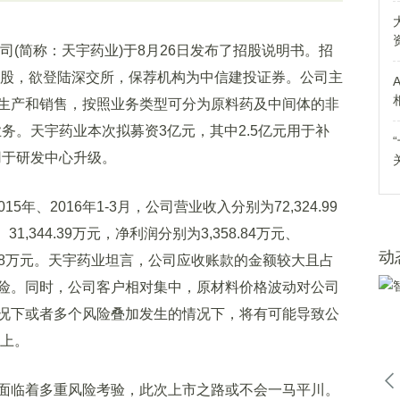
简称：天宇药业)于8月26日发布了招股说明书。招
0万股，欲登陆深交所，保荐机构为中信建投证券。公司主
生产和销售，按照业务类型可分为原料药及中间体的非
 业务。天宇药业本次拟募资3亿元，其中2.5亿元用于补
用于研发中心升级。
5年、2016年1-3月，公司营业收入分别为72,324.99
元、31,344.39万元，净利润分别为3,358.84万元、
动
4,479.18万元。天宇药业坦言，公司应收账款的金额较大且占
险。同时，公司客户相对集中，原材料价格波动对公司
况下或者多个风险叠加发生的情况下，将有可能导致公
以上。
临着多重风险考验，此次上市之路或不会一马平川。