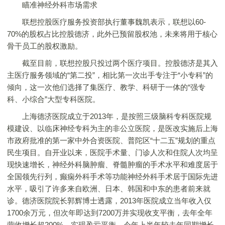
瞄准神经外科市场需求
联想控股医疗服务投资部执行董事魏凯表示，联想以60-
70%的股权占比控股德济，此外已预留股权池，未来将用于核心
骨干员工的股权激励。
截至目前，联想控股只投过两个医疗项目。控股德济是其入
主医疗服务领域的“第二投”，相比第一次出手专注于“小专科”的
倾向，这一次他们选择了集医疗、教学、科研于一体的“强专
科、小综合”大型专科医院。
上海德济医院成立于2013年，是按照三级脑科专科医院规
模建设、以临床神经专科为主的非公立医院，是医改实施后上海
市政府批准的第一家中外合资医院、普陀区“十二五”规划的重点
民生项目。自开业以来，医院手术量、门诊人次和住院人次均呈
现快速增长，神经外科脑肿瘤、脊髓肿瘤的手术水平和难度居于
全国领先行列，癫痫外科手术等功能神经外科手术居于国际先进
水平，吸引了许多来自欧洲、日本、韩国和中东的患者前来就
诊。德济医院院长郭辉博士透露，2013年医院成立当年收入仅
1700余万元，但次年即达到7200万并实现收支平衡，去年全年
营收增长超200%，实现盈亏平衡，今年上半年较去年同期增长