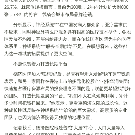
26.7%。就床位规模而言，目前为300张，2年内计划扩大到800
张，7-8年内将在二线省会城市布局品牌连锁。
分析显示，神经系统***在中国发病人群众多，医疗需求供
不应求，同时神经外科医疗服务具有很高的医疗技术壁垒，各地
区发展不均衡，基层供给能力差。而在传统国有医院为主的医疗
体系里，神经系统***服务长期供给不足。在联想看来，这些都
为这一领域的拓展提供了更大空间。
不赚快钱着力打造长期平台
德济医院加入“联想系”后，是否有望步入发展“快车道”?魏凯
表示，和另一家同样在香港上市的多元化控股企业(指华润集团)
快速抢占医疗资源布局的投资理念不同的是，联想更希望找到好
的团队，打造长期发展的平台。“我们不太在意短期利润，算计
多少时间把钱挣回来。”他表示，更看重德济医院的成长性。这
种成长性既反映在神经系统***诊治的巨大需求、高素质的专业
团队，也因为德济医院得天独厚的地理位置。
记者获悉，德济医院地处普陀“大居”中心，人口大量导入，
目前仅周边居民就有80万人，而最近的急救医院在10公里以