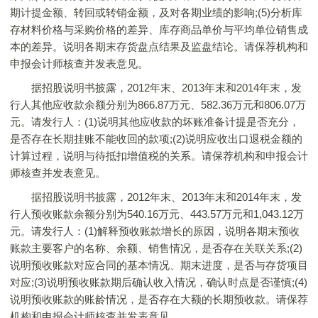
期计提金额、转回或转销金额，及对各期业绩的影响;(5)分析库
存材料价格与采购价格的差异、库存商品单价与平均单位销售成
本的差异。说明各期末存货盘点结果及监盘结论。请保荐机构和
申报会计师核查并发表意见。
据招股说明书披露，2012年末、2013年末和2014年末，发
行人其他应收款余额分别为866.87万元、582.36万元和806.07万
元。请发行人：(1)说明其他应收款的坏账准备计提是否充分，
是否存在长期挂账不能收回的款项;(2)说明应收出口退税金额的
计算过程，说明与待抵扣增值税的关系。请保荐机构和申报会计
师核查并发表意见。
据招股说明书披露，2012年末、2013年末和2014年末，发
行人预收账款余额分别为540.16万元、443.57万元和1,043.12万
元。请发行人：(1)解释预收账款增长的原因，说明各期末预收
账款主要客户的名称、余额、销售情况，是否存在关联关系;(2)
说明预收账款对应合同的基本情况、期末进度，是否与存货项目
对应;(3)说明预收账款期后确认收入情况，确认时点是否谨慎;(4)
说明预收账款的账龄情况，是否存在大额的长期预收款。请保荐
机构和申报会计师核查并发表意见。