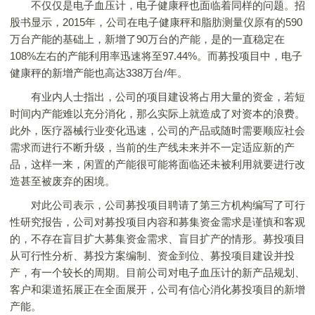
不仅仅是电子血压计，电子健康秤也面临着同样的问题。招
股书显示，2015年，公司在电子健康秤和脂肪测量仪原有的590
万台产能的基础上，新增了90万台的产能，是的一直稳定在
108%左右的产能利用率迅速将至97.44%。而募投项目中，电子
健康秤的新增产能也高达338万台/年。
有业内人士指出，公司的项目建设将占用大量的资金，若短
时间内产能难以充分消化，那么实际上就造成了对资本的浪费。
此外，医疗器械行业变化迅速，公司的产品或随时需要顺应社会
需求而进行不断升级，当前的生产线未来并不一定适应新的产
品，这样一来，闲置的产能很可能将面临还未被利用就要进行改
造甚至被废弃的困境。
对此公司表示，公司募投项目聘请了第三方机构编写了可行
性研究报告，公司对募投项目内容和募集资金需求是谨慎和客观
的，不存在盲目扩大募集资金需求、盲目扩产的情形。募投项目
从可行性分析、募投方案编制、资金到位、募投项目建设并投
产，有一个较长的周期。目前公司对电子血压计的新产品规划、
客户和渠道拓展正在全面展开，公司有信心消化募投项目的新增
产能。