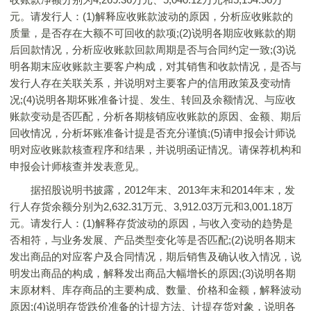
元。请发行人：(1)解释应收账款波动的原因，分析应收账款的
质量，是否存在大额不可回收的款项;(2)说明各期应收账款的期
后回款情况，分析应收账款回款周期是否与合同约定一致;(3)说
明各期末应收账款主要客户构成，对其销售和收款情况，是否与
发行人存在关联关系，并说明对主要客户的信用政策及变动情
况;(4)说明各期坏账准备计提、发生、转回及余额情况、与应收
账款变动是否匹配，分析各期核销应收账款的原因、金额、期后
回收情况，分析坏账准备计提是否充分谨慎;(5)请申报会计师说
明对应收账款核查程序和结果，并说明函证情况。请保荐机构和
申报会计师核查并发表意见。
据招股说明书披露，2012年末、2013年末和2014年末，发
行人存货余额分别为2,632.31万元、3,912.03万元和3,001.18万
元。请发行人：(1)解释存货波动的原因，与收入变动的趋势是
否相符，与业务发展、产品类型变化等是否匹配;(2)说明各期末
发出商品的对应客户及合同情况，期后销售及确认收入情况，说
明发出商品的构成，解释发出商品大幅增长的原因;(3)说明各期
末原材料、库存商品的主要构成、数量、价格和金额，解释波动
原因;(4)说明存货跌价准备的计提方法、计提存货对象，说明各