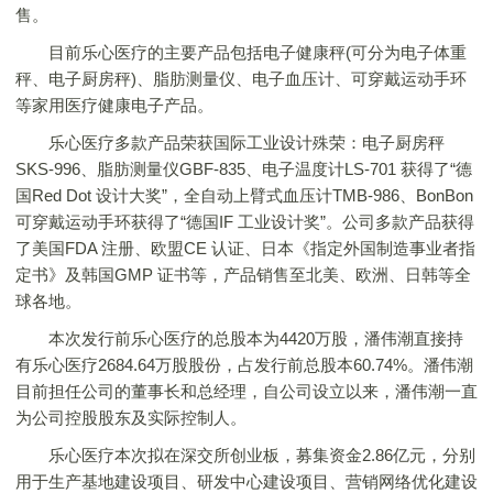
售。
目前乐心医疗的主要产品包括电子健康秤(可分为电子体重
秤、电子厨房秤)、脂肪测量仪、电子血压计、可穿戴运动手环
等家用医疗健康电子产品。
乐心医疗多款产品荣获国际工业设计殊荣：电子厨房秤
SKS-996、脂肪测量仪GBF-835、电子温度计LS-701 获得了“德
国Red Dot 设计大奖”，全自动上臂式血压计TMB-986、BonBon
可穿戴运动手环获得了“德国IF 工业设计奖”。公司多款产品获得
了美国FDA 注册、欧盟CE 认证、日本《指定外国制造事业者指
定书》及韩国GMP 证书等，产品销售至北美、欧洲、日韩等全
球各地。
本次发行前乐心医疗的总股本为4420万股，潘伟潮直接持
有乐心医疗2684.64万股股份，占发行前总股本60.74%。潘伟潮
目前担任公司的董事长和总经理，自公司设立以来，潘伟潮一直
为公司控股股东及实际控制人。
乐心医疗本次拟在深交所创业板，募集资金2.86亿元，分别
用于生产基地建设项目、研发中心建设项目、营销网络优化建设