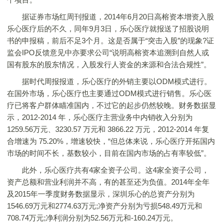
据证券市场红周刊报道，2014年6月20日高榕资本增资入股
乐心医疗后的不久，同年9月3日，乐心医疗就报送了招股说明
书的申报稿，前后不足3个月。这是否属于“突击入股”的现象?证
监会IPO反馈意见中亦要求公司“说明高榕资本追溯到自然人或
国有股东的股东情况，入股发行人资金的来源和合法合规性”。
据时代周报报道，乐心医疗的外销主要以ODM模式进行。
在国外市场，乐心医疗也主要通过ODM模式进行销售。乐心医
疗已将客户群体瞄准国内，不过它的起步仍然较晚。财务数据显
示，2012-2014 年，乐心医疗主营业务中内销收入分别为
1259.56万元、3230.57 万元和 3866.22 万元，2012-2014 年复
合增速为 75.20%，增速较快，“但总体来说，乐心医疗开拓国内
市场的时间不长，基数较小，目前在国内市场的占有率较低”。
此外，乐心医疗共有4家全资子公司。这4家全资子公司，
资产总额和营业利润并不高，有的甚至还为负值。2014年全年
及2015年一季度财务数据显示，深圳乐心的总资产分别为
1546.69万元和2774.63万元;净资产分别为亏损548.49万元和
708.74万元;净利润分别为52.56万元和-160.24万元。