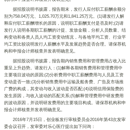
据招股说明书披露，报告期末，发行人应付职工薪酬余额分
别为758.04万元、1,025.70万元和1,841.25万元。(1)请发行人解
释应付职工薪酬增长的原因，说明职工薪酬支付是否及时;(2)请
发行人说明各期职工薪酬的计提、发放金额，分析人员数量、结
构变动和各类人员人均工资变动情况，与各地平均工资、行业平
均工资比较说明发行人薪酬水平及发展趋势是否合理。请保荐机
构和申报会计师核查并发表明确意见。
据招股说明书披露，报告期内销售费用和管理费用占收入比
重呈上升趋势。请发行人：(1)解释各期销售费用和管理费用中
主要项目波动的原因;(2)分析费用中职工薪酬费用与人员及工资
变动是否一致;(3)分析销售费用中运输及船务费、广告及市场推
广费的构成，其变动与收入波动是否匹配;(4)说明信用保险费的
发生原因，与收入波动的匹配关系;(5)解释管理费用中研发费用
的波动原因，并说明研发费用的主要项目构成。请保荐机构和申
报会计师核查并发表明确意见。
2016年7月15日，创业板发行审核委员会2016年第43次发审
委会议召开，发审委对乐心医疗提出如下问询：