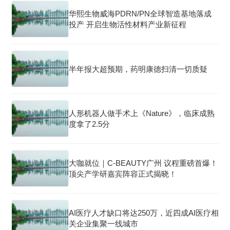
华熙生物威海PDRN/PN全球智造基地落成
投产 开启生物活性材料产业新征程
半年报大超预期，药明康德扫清一切质疑
人形机器人做手术上《Nature》，临床成熟
度拿了2.5分
大咖就位｜C-BEAUTY广州 议程重磅首爆！
顶尖产学研嘉宾阵容正式揭晓！
AI医疗人才缺口将达250万，近四成AI医疗相
关企业集聚一线城市