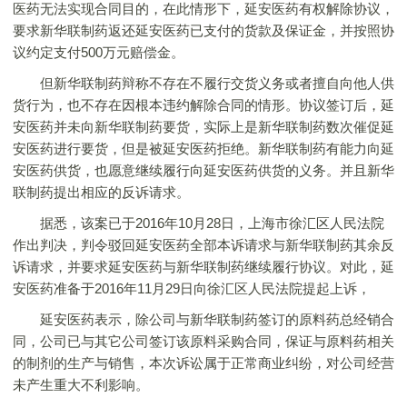
医药无法实现合同目的，在此情形下，延安医药有权解除协议，
要求新华联制药返还延安医药已支付的货款及保证金，并按照协
议约定支付500万元赔偿金。
但新华联制药辩称不存在不履行交货义务或者擅自向他人供
货行为，也不存在因根本违约解除合同的情形。协议签订后，延
安医药并未向新华联制药要货，实际上是新华联制药数次催促延
安医药进行要货，但是被延安医药拒绝。新华联制药有能力向延
安医药供货，也愿意继续履行向延安医药供货的义务。并且新华
联制药提出相应的反诉请求。
据悉，该案已于2016年10月28日，上海市徐汇区人民法院
作出判决，判令驳回延安医药全部本诉请求与新华联制药其余反
诉请求，并要求延安医药与新华联制药继续履行协议。对此，延
安医药准备于2016年11月29日向徐汇区人民法院提起上诉，
延安医药表示，除公司与新华联制药签订的原料药总经销合
同，公司已与其它公司签订该原料采购合同，保证与原料药相关
的制剂的生产与销售，本次诉讼属于正常商业纠纷，对公司经营
未产生重大不利影响。