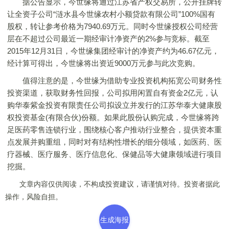
据公告显示，今世缘将通过江苏省产权交易所，公开挂牌转
让全资子公司“涟水县今世缘农村小额贷款有限公司”100%国有
股权，转让参考价格为7940.69万元。同时今世缘授权公司经营
层在不超过公司最近一期经审计净资产的2%参与竞标。截至
2015年12月31日，今世缘集团经审计的净资产约为46.67亿元，
经计算可得出，今世缘将出资近9000万元参与此次竞购。
值得注意的是，今世缘为借助专业投资机构拓宽公司财务性
投资渠道，获取财务性回报，公司拟用闲置自有资金2亿元，认
购华泰紫金投资有限责任公司拟设立并发行的江苏华泰大健康股
权投资基金(有限合伙)份额。如果此股份认购完成，今世缘将跨
足医药零售连锁行业，围绕核心客户推动行业整合，提供资本重
点发展并购重组，同时对有结构性增长的细分领域，如医药、医
疗器械、医疗服务、医疗信息化、保健品等大健康领域进行项目
挖掘。
文章内容仅供阅读，不构成投资建议，请谨慎对待。投资者据此
操作，风险自担。
生成海报