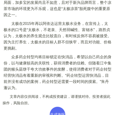
局面，加多宝的发展尚且不如意，且对于新兴品牌而言，整个凉
茶市场的环境更为不乐观，这也是“太极凉茶”胎死腹中的重要原
因之一。
太极在2015年再以阿依达运营太极水业务，在宣传上，太
极水的口号是“太极水，不老泉、天然弱碱性、富锶水”，路胜贞
认为，太极水的养生观念比较直白，有时候反倒不容易被接受。
因为主打养生，太极水的目标人群不但狭窄，而且对功能、价格
更挑剔。
众多药企转型均将目标锁定在快消品，希望以自己药企的身
份，以与健康较高的关联性，获得消费者的信赖。但随着江中集
团的猴头菇饼干夸大功效事件的发酵，使得消费者对于药企转型
经营快消品有着重新的审视和判断。“药企转型运营快消品，目
前并没有成功的案例，药企转型还需要一段时间的摸索。”朱丹
蓬认为。
文章内容仅供阅读，不构成投资建议，请谨慎对待。投资者据此
操作，风险自担。
生成海报