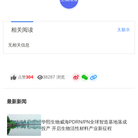
相关阅读
太极水
无相关信息
304
38287 浏览
点赞
最新新闻
华熙生物威海PDRN/PN全球智造基地落成
投产 开启生物活性材料产业新征程