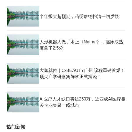
半年报大超预期，药明康德扫清一切质疑
人形机器人做手术上《Nature》，临床成熟
度拿了2.5分
大咖就位｜C-BEAUTY广州 议程重磅首爆！
顶尖产学研嘉宾阵容正式揭晓！
AI医疗人才缺口将达250万，近四成AI医疗相
关企业集聚一线城市
热门新闻