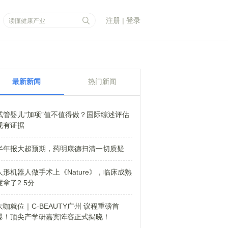
注册
|
登录
最新新闻
热门新闻
试管婴儿“加项”值不值得做？国际综述评估
现有证据
半年报大超预期，药明康德扫清一切质疑
人形机器人做手术上《Nature》，临床成熟
度拿了2.5分
大咖就位｜C-BEAUTY广州 议程重磅首
爆！顶尖产学研嘉宾阵容正式揭晓！