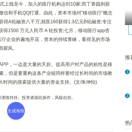
式上线至今，加入的医疗机构达到10家;而丁香园则获
信和手机QQ打通。由此，资本市场对“移动医疗”概念
A轮融资八千万;就医160获得1.3亿元B轮融资;专注
得1500 万元人民币 A 轮投资;七月，移动医疗app杏
医疗企业的遍地开花，资本的持续青睐，看得见的市场
雨腥风。
推
PP，一边是大量的夭折。提高用户对产品的粘性是移
1
因素，但是要重构这条产业链同样要经过长时间的市场教
长时间的摸索提供大量的资金支持。(文/朱坤怡)
2
谨慎对待。投资者据此操作，风险自担。
生成海报
热