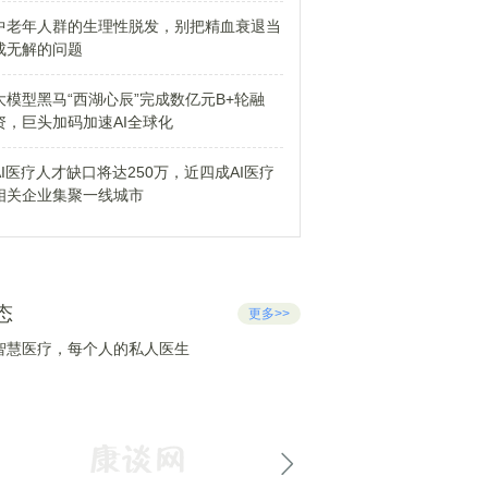
中老年人群的生理性脱发，别把精血衰退当
成无解的问题
大模型黑马“西湖心辰”完成数亿元B+轮融
资，巨头加码加速AI全球化
AI医疗人才缺口将达250万，近四成AI医疗
相关企业集聚一线城市
态
更多>>