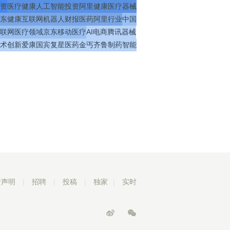
资
医疗
健康
人工智能
投资
阿里健康
医疗器械
东健康
互联网
机器人
财报
医药
阿里
行业
中国
联网医疗
领域
京东
移动医疗
AI
电商
腾讯
器械
术
创新
爱康国宾
复星医药
金丐
齐鲁制药
智能
责声明
|
招聘
|
投稿
|
独家
|
实时