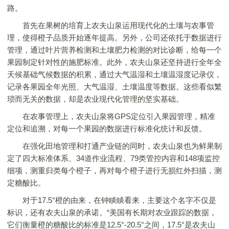
路。
首先在果树的培育上农夫山泉运用现代化的土壤与农事管
理，使得橙子品质开始逐年提高。另外，公司还依托于数据进行
管理，通过叶片营养检测和土壤肥力检测的对比诊断，给每一个
果园制定针对性的施肥标准。此外，农夫山泉还坚持进行全年全
天候基础气候数据的积累，通过大气温湿和土壤温湿度记录仪，
记录各果园全年光照、大气温湿、土壤温度等数据。这些看似繁
琐而无关的数据，却是农业现代化管理的坚实基础。
在农事管理上，农夫山泉将GPS定位引入果园管理，精准
定位和追溯，对每一个果园的数据进行标准化统计和反馈。
在强化田地管理和打通产业链的同时，农夫山泉也为鲜果制
定了四大标准体系、34道作业流程、79类管控内容和148项监控
细项，测重归类每个橙子，再对每个橙子进行无损红外扫描，测
定糖酸比。
对于17.5°橙的由来，在钟睒睒看来，主要这个名字不仅是
标识，还有农夫山泉的承诺。“美国有长期对农业跟踪的数据，
它们衡量橙的糖酸比的标准是12.5°-20.5°之间，17.5°是农夫山