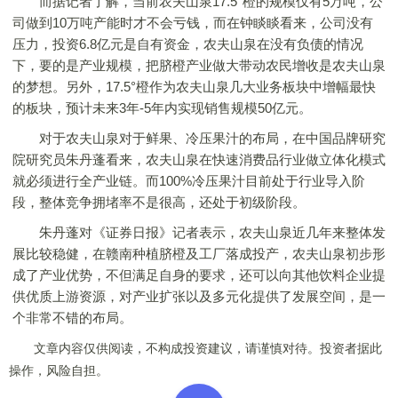
而据记者了解，当前农夫山泉17.5°橙的规模仅有5万吨，公
司做到10万吨产能时才不会亏钱，而在钟睒睒看来，公司没有
压力，投资6.8亿元是自有资金，农夫山泉在没有负债的情况
下，要的是产业规模，把脐橙产业做大带动农民增收是农夫山泉
的梦想。另外，17.5°橙作为农夫山泉几大业务板块中增幅最快
的板块，预计未来3年-5年内实现销售规模50亿元。
对于农夫山泉对于鲜果、冷压果汁的布局，在中国品牌研究
院研究员朱丹蓬看来，农夫山泉在快速消费品行业做立体化模式
就必须进行全产业链。而100%冷压果汁目前处于行业导入阶
段，整体竞争拥堵率不是很高，还处于初级阶段。
朱丹蓬对《证券日报》记者表示，农夫山泉近几年来整体发
展比较稳健，在赣南种植脐橙及工厂落成投产，农夫山泉初步形
成了产业优势，不但满足自身的要求，还可以向其他饮料企业提
供优质上游资源，对产业扩张以及多元化提供了发展空间，是一
个非常不错的布局。
文章内容仅供阅读，不构成投资建议，请谨慎对待。投资者据此
操作，风险自担。