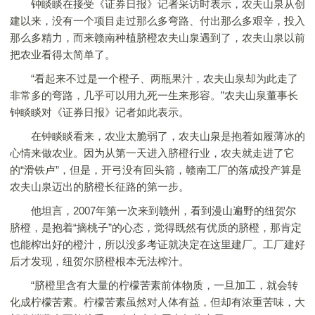
钟睒睒在接受《证券日报》记者采访时表示，农夫山泉从创
建以来，没有一个项目走过那么多弯路、付出那么多艰辛，投入
那么多精力，而来赣南种植脐橙农夫山泉遇到了，农夫山泉以前
把农业看得太简单了。
“看起来不过是一个橙子、两瓶果汁，农夫山泉却为此走了
非常多的弯路，几乎可以用九死一生来形容。”农夫山泉董事长
钟睒睒对《证券日报》记者如此表示。
在钟睒睒看来，农业太脆弱了，农夫山泉是抱着如履薄冰的
心情来做农业。因为从第一天进入脐橙行业，农夫就走进了它
的“滑铁卢”，但是，开弓没有回头箭，赣南工厂的落成投产算是
农夫山泉迈出的脐橙长征路的第一步。
他坦言，2007年第一次来到赣州，看到漫山遍野的纽贺尔
脐橙，是抱着“摘桃子”的心态，觉得既然有优质的脐橙，那肯定
也能榨出好的橙汁，所以没多考证就决定在这里建厂。工厂建好
后才发现，纽贺尔脐橙根本无法榨汁。
“脐橙里含有大量的柠檬苦素前体物质，一旦加工，就会转
化成柠檬苦素。柠檬苦素虽然对人体有益，但却有浓重苦味，大