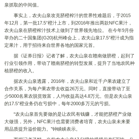
泉抓取的中间值。
事实上，农夫山泉攻克脐橙榨汁的世界性难题后，于2015
年12月，第一批17.5°橙汁上市，到2016年推出两款NFC果汁，
农夫山泉在脐橙榨汁技术上做到了世界领先地位。 在今年9月份
举办的二十国集团(G20)杭州峰会上，农夫山泉17.5°橙汁成为指
定果汁，用于招待来自世界各地的国家元首。
据《证券日报》记者了解，农夫山泉在赣南做脐橙，起到了
行业引领作用，带动了赣南脐橙的转型发展，提升了当地农民种
植脐橙的收入。
据农夫山泉透露，2016年，农夫山泉和近千户果农建立了
合作关系，为每户果农带去收益26万元。同时，直接带动了至
少5000名果农脱贫致富，人均收益高达4.8万元。但是农夫山泉
的17.5°橙业务仍在亏损中，每年2000多万元的亏损。
“农夫山泉首先要做的是让农民有钱赚，才能把脐橙产业做
大做强，另外，NFC果汁也需要消费者培育，农夫山泉未来要
用品质提升溢价能力。”钟睒睒表示。