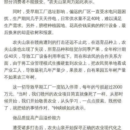
部分消费者不能接受。”农夫山泉周力如此表示。
同时，受早期工厂选址影响，偏远的厂区一直受水电问题困
扰，生产期间几乎天天停电，日常供水量不足40吨，难以满足
生产需求。另外，脐橙种植园地、花高价钱采购的榨汁设备，最
后换来的却是砍树和报废。
农夫山泉在赣南遭到的打击还远不止此，在选育品种上，农
夫山泉也出现了失误，所育品种和纽贺尔同季产果，全年榨汁期
仅40天，导致工厂设备利用率低下。而在和农民的合作关系方
面，由于将工业管理模式生搬硬套到农业上，把农民简单地看成
产业工人，导致最初几年产量少，果质差，自有果园五年树产量
不如果农三年树。
这一切导致早期工厂一度陷入停滞，每年的亏损超过2000
万元。“当时，我们赣州的农业项目简直就像死了一样。从那时
候开始，我们开始敬畏农业，从头学习，一点点摸索。既然错
了，就把错的事情作对。”钟睒睒如此表示。
做品质提高产品溢价能力
遭受诸多打击后，农夫山泉开始探寻正确的农业现代化之