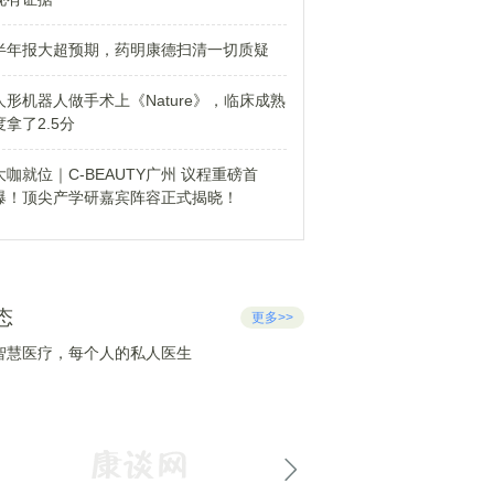
半年报大超预期，药明康德扫清一切质疑
人形机器人做手术上《Nature》，临床成熟
度拿了2.5分
大咖就位｜C-BEAUTY广州 议程重磅首
爆！顶尖产学研嘉宾阵容正式揭晓！
态
更多>>