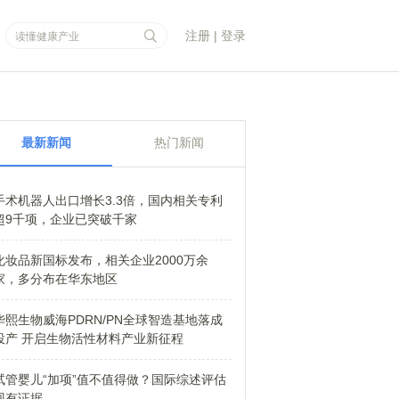
注册
|
登录
最新新闻
热门新闻
手术机器人出口增长3.3倍，国内相关专利
超9千项，企业已突破千家
化妆品新国标发布，相关企业2000万余
家，多分布在华东地区
华熙生物威海PDRN/PN全球智造基地落成
投产 开启生物活性材料产业新征程
试管婴儿“加项”值不值得做？国际综述评估
现有证据