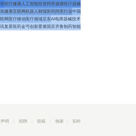
资
医疗
健康
人工智能
投资
阿里健康
医疗器械
东健康
互联网
机器人
财报
医药
阿里
行业
中国
联网医疗
移动医疗
领域
京东
AI
电商
器械
技术
讯
复星医药
金丐
创新
爱康国宾
齐鲁制药
智能
责声明
|
招聘
|
投稿
|
独家
|
实时