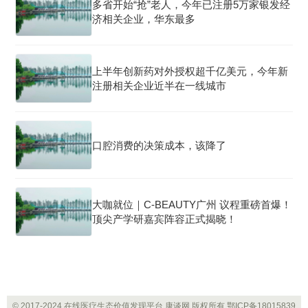
多省开始“抢”老人，今年已注册5万家银发经
济相关企业，华东最多
上半年创新药对外授权超千亿美元，今年新
注册相关企业近半在一线城市
口腔消费的决策成本，该降了
大咖就位｜C-BEAUTY广州 议程重磅首爆！
顶尖产学研嘉宾阵容正式揭晓！
© 2017-2024 在线医疗生态价值发现平台 康谈网 版权所有
鄂ICP备18015839