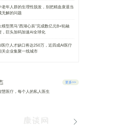
中老年人群的生理性脱发，别把精血衰退当
成无解的问题
大模型黑马“西湖心辰”完成数亿元B+轮融
资，巨头加码加速AI全球化
AI医疗人才缺口将达250万，近四成AI医疗
相关企业集聚一线城市
态
更多>>