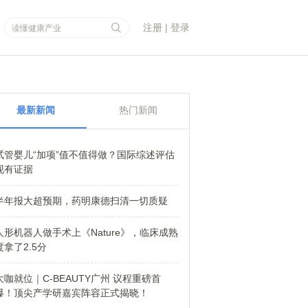
注册
|
登录
最新新闻
热门新闻
试管婴儿“加项”值不值得做？国际综述评估
现有证据
半年报大超预期，药明康德扫清一切质疑
人形机器人做手术上《Nature》，临床成熟
度拿了2.5分
大咖就位｜C-BEAUTY广州 议程重磅首
爆！顶尖产学研嘉宾阵容正式揭晓！