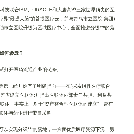
技联合IBM、ORACLE和大唐高鸿三家世界顶尖的互
界“最强大脑”的菩提医疗云，并与青岛市立医院(集团)
助市立医院升级为区域医疗中心，全面推进分级***的落
业如何渗透？
试打开医药流通产业的链条。
都已经开始有了明确指向——在“探索组件医疗联合
免跨省建立医联体;并指出医联体内部责任共担、利益共
联体。事实上，对于“资产整合型医联体的建立”，曾有
联体与药企进行带量采购。
实现分级***的落地，一方面优质医疗资源下沉，另