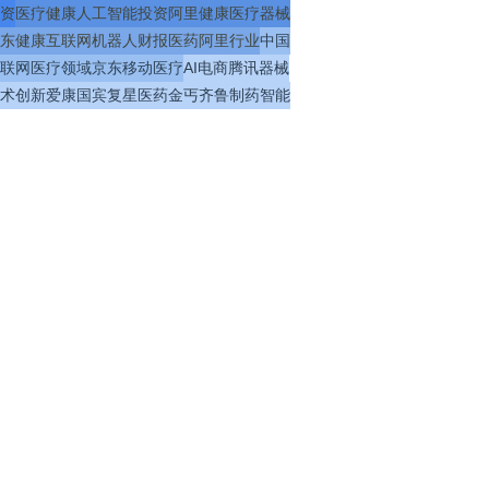
资
医疗
健康
人工智能
投资
阿里健康
医疗器械
东健康
互联网
机器人
财报
医药
阿里
行业
中国
联网医疗
领域
京东
移动医疗
AI
电商
腾讯
器械
术
创新
爱康国宾
复星医药
金丐
齐鲁制药
智能