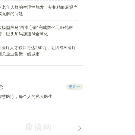
中老年人群的生理性脱发，别把精血衰退当
成无解的问题
大模型黑马“西湖心辰”完成数亿元B+轮融
资，巨头加码加速AI全球化
AI医疗人才缺口将达250万，近四成AI医疗
相关企业集聚一线城市
态
更多>>