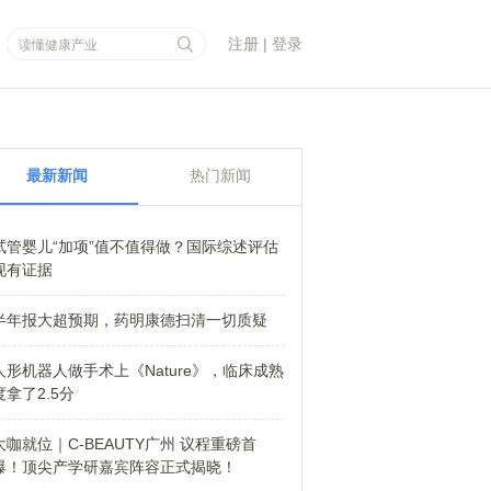
注册
|
登录
最新新闻
热门新闻
试管婴儿“加项”值不值得做？国际综述评估
现有证据
半年报大超预期，药明康德扫清一切质疑
人形机器人做手术上《Nature》，临床成熟
度拿了2.5分
大咖就位｜C-BEAUTY广州 议程重磅首
爆！顶尖产学研嘉宾阵容正式揭晓！