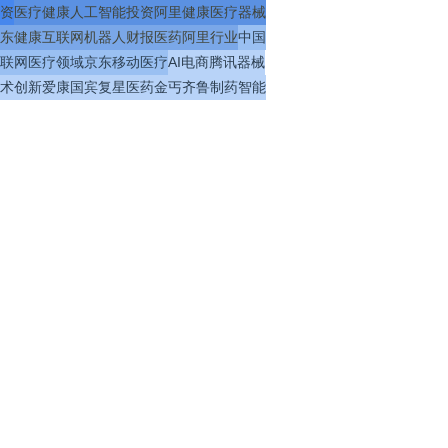
资
医疗
健康
人工智能
投资
阿里健康
医疗器械
东健康
互联网
机器人
财报
医药
阿里
行业
中国
联网医疗
领域
京东
移动医疗
AI
电商
腾讯
器械
术
创新
爱康国宾
复星医药
金丐
齐鲁制药
智能