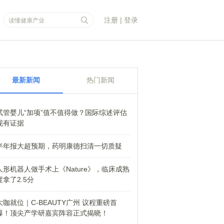
注册
|
登录
最新新闻
热门新闻
试管婴儿“加项”值不值得做？国际综述评估
现有证据
半年报大超预期，药明康德扫清一切质疑
人形机器人做手术上《Nature》，临床成熟
度拿了2.5分
大咖就位｜C-BEAUTY广州 议程重磅首
爆！顶尖产学研嘉宾阵容正式揭晓！