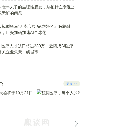
中老年人群的生理性脱发，别把精血衰退当
成无解的问题
大模型黑马“西湖心辰”完成数亿元B+轮融
资，巨头加码加速AI全球化
AI医疗人才缺口将达250万，近四成AI医疗
相关企业集聚一线城市
态
更多>>