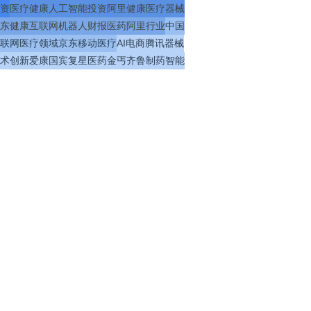
资
医疗
健康
人工智能
投资
阿里健康
医疗器械
东健康
互联网
机器人
财报
医药
阿里
行业
中国
联网医疗
领域
京东
移动医疗
AI
电商
腾讯
器械
术
创新
爱康国宾
复星医药
金丐
齐鲁制药
智能