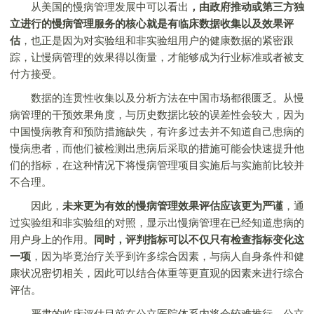
从美国的慢病管理发展中可以看出
，由政府推动或第三方独
立进行的慢病管理服务的核心就是有临床数据收集以及效果评
估
，也正是因为对实验组和非实验组用户的健康数据的紧密跟
踪，让慢病管理的效果得以衡量，才能够成为行业标准或者被支
付方接受。
数据的连贯性收集以及分析方法在中国市场都很匮乏。从慢
病管理的干预效果角度，与历史数据比较的误差性会较大，因为
中国慢病教育和预防措施缺失，有许多过去并不知道自己患病的
慢病患者，而他们被检测出患病后采取的措施可能会快速提升他
们的指标，在这种情况下将慢病管理项目实施后与实施前比较并
不合理。
因此，
未来更为有效的慢病管理效果评估应该更为严谨
，通
过实验组和非实验组的对照，显示出慢病管理在已经知道患病的
用户身上的作用。
同时，评判指标可以不仅只有检查指标变化这
一项
，因为毕竟治疗关乎到许多综合因素，与病人自身条件和健
康状况密切相关，因此可以结合体重等更直观的因素来进行综合
评估。
严肃的临床评估目前在公立医院体系内将会较难推行，公立