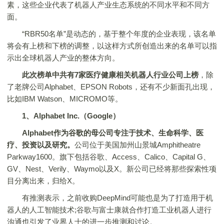
素，这些企业代表了机器人产业生态系统的不同水平和不同方
面。
“RBR50名单”是动态的，基于整个年度的企业表现，该名单
将会有上榜和下榜的调整，以这样方式所创造出来的名单可以指
示出全球机器人产业的整体方向。
此次榜单中共有7家医疗健康相关机器人行业公司上榜
，除
了老牌公司Alphabet、EPSON Robots，还有不少新面孔出现，
比如IBM Watson、MICROMO等。
1、Alphabet Inc.（
Google
）
Alphabet作为谷歌的母公司专注于技术、生命科学、医
疗、投资以及研究。
公司位于美国加州山景城Amphitheatre
Parkway1600。旗下包括谷歌、Access、Calico、Capital G、
GV、Nest、Verily、Waymo以及X。新公司已经将那些探索性项
目分离出来，归给X。
有推测表示，之前收购DeepMind可能也是为了打造用于机
器人的人工智能技术;谷歌与富士康就合作打造工业机器人进行
沟通也引发了业界人士的进一步推测和讨论。