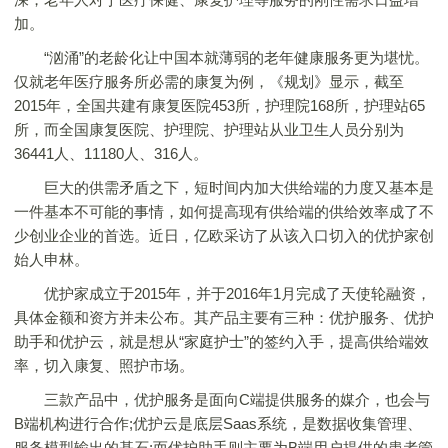
加。
“汹涌”的老龄化让中国本就薄弱的老年健康服务更为堪忧。
仅就老年医疗服务所必需的康复为例，《规划》显示，截至
2015年，全国共建有康复医院453所，护理院168所，护理站65
所，而全国康复医院、护理院、护理站从业卫生人员分别为
36441人、11180人、316人。
巨大的供需矛盾之下，短时间内加大供给端的力度又基本是
一件基本不可能的事情，如何提高现有供给端的供给效率成了不
少创业企业的首选。近日，亿欧采访了从该入口切入的优护家创
始人申林。
优护家成立于2015年，并于2016年1月完成了天使轮融资，
具体金额和资方并未公布。其产品主要有三种：优护服务、优护
助手和优护云，就是想从“家庭护士”的签约入手，提高供给端效
率，切入康复、照护市场。
三款产品中，优护服务是面向C端提供服务的媒介，也会与
B端机构进行合作;优护云是底层Saas系统，是数据收集管理、
服务模型输出的基石;而优护助手则主要为B端用户提供的患者管