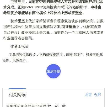
申林坦言，
目前优护家的主要收入方式是和B端用户进行流
水分成。
正如Peter Thiel“复杂性协作”理论论述的那样，
申林也
希望优护家能够在商业模式上和技术上形成双壁垒。
技术壁垒
上优护家希望研发护理康复这块的辅助决策，以数
据评估和医生决策共同提供解决方案;
商业壁垒
上，优护家希望
自己在设计商业模式上是共赢，而非作为一个互联网入局者或者
行业领导者去搅局。
作者王艳莹
文章内容仅供阅读，不构成投资建议，请谨慎对待。投资者据此
操作，风险自担。
生成海报
相关阅读
北京
合肥
告别医药灰色地带 北京医改“一箭三雕