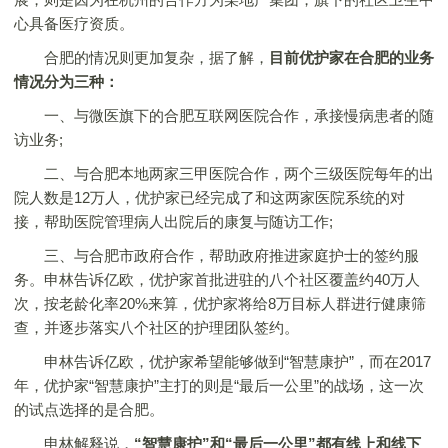
心具备医疗资质。
合肥的情况则更加复杂，据了解，
目前优护家在合肥的业务
情况分为三种：
一、与微医旗下的合肥互联网医院合作，承接慢病患者的随
访业务;
二、与合肥本地两家三甲医院合作，两个三级医院每年的出
院人数是12万人，优护家已经完成了和这两家医院系统的对
接，帮助医院管理病人出院后的康复与随访工作;
三、与合肥市政府合作，帮助政府推进家庭护士的签约服
务。申林告诉亿欧，优护家首批进驻的八个社区覆盖约40万人
次，按老龄化率20%来算，优护家将给8万目标人群进行健康筛
查，并逐步落实八个社区的护理团队签约。
申林告诉亿欧，优护家希望能够做到“智慧康护”，而在2017
年，优护家“智慧康护”主打的则是“最后一公里”的战场，这一次
的试点选择的是合肥。
申林解释说，
“智慧康护”和“最后一公里”都有线上和线下