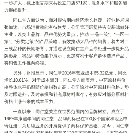
一步扩大，截止报告期末共设立门店571家，服务水平和服务能
力继续提升。
同仁堂方面认为，面对报告期内经济增长趋缓、行业格局调
整加速、市场消费动能有待恢复，公司管理层坚持夯实基础做好
主业，以突出品牌、品种优势为重点，推动“一品一策”、“一区一
策”、“分类定策”的产品策略，有效拉动大品种的销售，着力对二
三线品种的长期培育，并通过设立同仁堂产品专柜进一步提升品
牌形象，将品种特色集中展示，更加有利于客户群体选择产品，
将销售工作推向终端。
另外，财报显示，同仁堂2016年营业成本65.32亿元，同比
增长10.81%。对于成本攀升，同仁堂方面表示，中药原材料价
格整体水平仍跟随价格指数走高，公司除对中药原材料价格走势
及时跟进外，及时掌握和补充原材料库存，有效应对部分原材料
价格上涨带来的成本压力。
一直以来，同仁堂关注在世界范围内的品牌树立。成立于
1669年康熙年间的同仁堂，品牌商标已在100多个国家和地区申
请注册，为后续业务的开展提供了商标保护基础。如今，同仁堂
已在世界26个国家和地区拥有了130多家零售终端，据不完全统