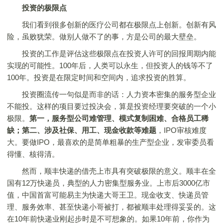
投资的极限点
我们看到很多创新的医疗公司都在极限点上创新。创新有风
险，虽败犹荣。做别人做不了的事，方是公司的最大壁垒。
投资的工作是评估这些极限点在投资人许可的回报周期内能
实现的可能性。100年后，人类可以永生，但投资人的钱等不了
100年。投资是在限定时间和空间内，追求投资的胜算。
投资圈流传一句似是而非的话：人力资本密集的服务型企业
不能投。这样的项目要过投决会，算是投资经理要突破的一个小
极限。
第一，服务型公司难管理、模式复制困难、合格员工稀
缺；第二、涉及社保、用工、现金收款等难题
，IPO审核难度
大。要做IPO，最喜欢的是简单粗暴的生产型企业，发审委员看
得懂、核得清。
然而，顺丰快递的借壳上市具有突破极限的意义。顺丰在全
国有12万快递员，典型的人力密集型服务业。上市后3000亿市
值，中国首富可能易主为快递大哥王卫。现金收支、快递员管
理、服务效率、甚至快递小哥被打，都被顺丰处理得妥妥的。这
在10年前快递业刚起步时是不可想象的。如果10年前，你作为