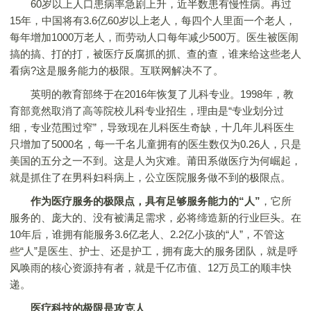
60岁以上人口患病率急剧上升，近半数患有慢性病。再过
15年，中国将有3.6亿60岁以上老人，每四个人里面一个老人，
每年增加1000万老人，而劳动人口每年减少500万。医生被医闹
搞的搞、打的打，被医疗反腐抓的抓、查的查，谁来给这些老人
看病?这是服务能力的极限。互联网解决不了。
英明的教育部终于在2016年恢复了儿科专业。1998年，教
育部竟然取消了高等院校儿科专业招生，理由是“专业划分过
细，专业范围过窄”，导致现在儿科医生奇缺，十几年儿科医生
只增加了5000名，每一千名儿童拥有的医生数仅为0.26人，只是
美国的五分之一不到。这是人为灾难。莆田系做医疗为何崛起，
就是抓住了在男科妇科病上，公立医院服务做不到的极限点。
作为医疗服务的极限点，具有足够服务能力的“人”
，它所
服务的、庞大的、没有被满足需求，必将缔造新的行业巨头。在
10年后，谁拥有能服务3.6亿老人、2.2亿小孩的“人”，不管这
些“人”是医生、护士、还是护工，拥有庞大的服务团队，就是呼
风唤雨的核心资源持有者，就是千亿市值、12万员工的顺丰快
递。
医疗科技的极限是攻克人