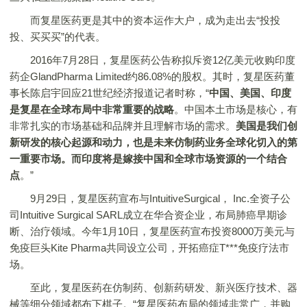
而复星医药更是其中的资本运作大户，成为走出去“投投
投、买买买”的代表。
2016年7月28日，复星医药公告称拟斥资12亿美元收购印度
药企GlandPharma Limited约86.08%的股权。其时，复星医药董
事长陈启宇回应21世纪经济报道记者时称，“
中国、美国、印度
是复星在全球布局中非常重要的战略
。中国本土市场是核心，有
非常扎实的市场基础和品牌并且理解市场的需求。
美国是我们创
新研发的核心起源和动力，也是未来仿制药业务全球化切入的第
一重要市场。而印度将是嫁接中国和全球市场资源的一个结合
点
。”
9月29日，复星医药宣布与IntuitiveSurgical， Inc.全资子公
司Intuitive Surgical SARL成立在华合资企业，布局肺癌早期诊
断、治疗领域。今年1月10日，复星医药宣布投资8000万美元与
免疫巨头Kite Pharma共同设立公司，开拓癌症T***免疫疗法市
场。
至此，复星医药在仿制药、创新药研发、新兴医疗技术、器
械等细分领域都布下棋子。“复星医药布局的领域非常广，并购