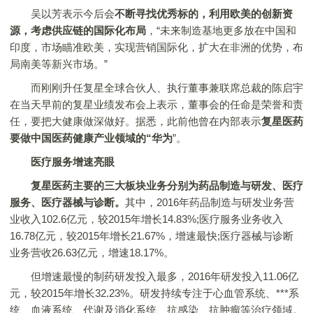
吴以芳表示今后会
不断寻找优秀标的，利用欧美的创新资
源，考虑供应链的国际化布局
，“未来制造基地更多放在中国和
印度，市场瞄准欧美，实现营销国际化，扩大在非洲的优势，布
局南美等新兴市场。”
而刚刚升任复星全球合伙人、执行董事兼联席总裁的陈启宇
在当天早前的复星业绩发布会上表示，董事会的任命是荣誉和责
任，要把大健康做深做好。据悉，此前他曾在内部表示
复星医药
要做中国医药健康产业领域的“华为
”。
医疗服务增速亮眼
复星医药主要的三大板块业务分别为药品制造与研发、医疗
服务、医疗器械与诊断。
其中，2016年药品制造与研发业务营
业收入102.6亿元，较2015年增长14.83%;医疗服务业务收入
16.78亿元，较2015年增长21.67%，增速最快;医疗器械与诊断
业务营收26.63亿元，增速18.17%。
但增速最慢的制药研发投入最多，2016年研发投入11.06亿
元，较2015年增长32.23%。研发持续专注于心血管系统、***系
统、血液系统、代谢及消化系统、抗感染、抗肿瘤等治疗领域。