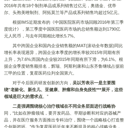
2016年共有18个制剂单品或系列销售过亿元，奥德金、优帝
尔、头孢美唑制剂、阿拓莫兰等产品或系列销售均超过5亿元。
根据IMS近期发布的《中国医院医药市场回顾2016年第三季
度统计》，第三季度中国医院医药市场的总销售额达到1790亿
元人民币，与去年同期相比增长5.7%。
其中跨国企业和国内企业销售额的MAT(滚动全年数据)同比
增长率表现迥异，跨国企业本季度的增长率较2015年同期有所
上升，为7.6%;而国内企业较2015年同期有所下滑，为6.1%。根
据企业季度销售额排名，辉瑞、阿斯利康和山东齐鲁继续占据前
三甲的位置，复星医药位列全国第六。
对于今后医药研发创新的方向，
吴以芳表示一是主要围
绕“老龄化、新生儿、亚健康、肿瘤和自身免疫性***展开，这些
领域是巨大的需求点
。”
二是强调围绕核心治疗领域在不同业务层面进行战略协
同，“比如在肿瘤领域，要开发药品、早期诊断和对应的器械产
品，并在医疗服务方面推出专科治疗，围绕一个战略核心打造整
个创新闭环。”作为复星医药近年来不断提及的核心战略业务，