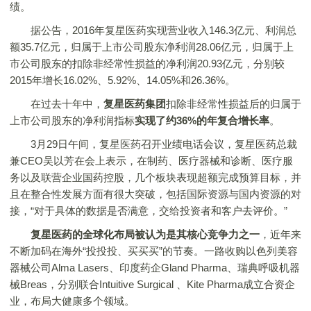
绩。
据公告，2016年复星医药实现营业收入146.3亿元、利润总
额35.7亿元，归属于上市公司股东净利润28.06亿元，归属于上
市公司股东的扣除非经常性损益的净利润20.93亿元，分别较
2015年增长16.02%、5.92%、14.05%和26.36%。
在过去十年中，
复星医药集团
扣除非经常性损益后的归属于
上市公司股东的净利润指标
实现了约36%的年复合增长率
。
3月29日午间，复星医药召开业绩电话会议，复星医药总裁
兼CEO吴以芳在会上表示，在制药、医疗器械和诊断、医疗服
务以及联营企业国药控股，几个板块表现超额完成预算目标，并
且在整合性发展方面有很大突破，包括国际资源与国内资源的对
接，“对于具体的数据是否满意，交给投资者和客户去评价。”
复星医药的全球化布局被认为是其核心竞争力之一
，近年来
不断加码在海外“投投投、买买买”的节奏。一路收购以色列美容
器械公司Alma Lasers、印度药企Gland Pharma、瑞典呼吸机器
械Breas，分别联合Intuitive Surgical 、Kite Pharma成立合资企
业，布局大健康多个领域。