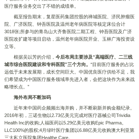
医疗服务业务交出了不错的成绩单。
截至报告期末，复星医药集团控股的禅城医院、济民肿瘤医
院、广济医院、钟吾医院及温州老年病医院等核定床位合计
3018张;所参与的青岛山大齐鲁医院二期工程、钟吾医院及广济
医院改扩建等项目启动，温州老年病医院开业、玉林广海投资设
立等。
根据吴以芳的介绍，
今后布局主要涉及“高端医疗、二三线
城市综合医院建设和专科医院”三个方向。
“目前医疗服务的占比
远低于未来发展期，成长空间巨大。中国优良医疗供给不足，我
们希望成为中国医疗服务领域率先进入者，会把这块作为未来战
略增长点。”
海外布局不断加码
近年来中国药企频频出海并购，并不断刷新并购金额纪录。
2016年初，三诺生物以2.73亿美元完成对医疗器械公司Trividia
Health Inc的收购;人福医药以5.29亿美元收购Epic Pharma。
LLC100%的股权;4月绿叶医疗集团以6.88亿美元收购澳大利亚第
三大私立医院集团Healthe Care。