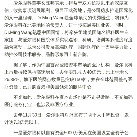
爱尔眼科董事长陈邦表示，得益于双方长期以来的深度互
信，收购事项进展顺利。项目正式落地，是公司稳步推进国际化
的又一里程碑。Dr.Ming Wang是全球顶尖的优秀医生，将作为
爱尔眼科在北美地区的负责人，进一步拓展美国业务。同时，
Dr.Ming Wang熟悉中国国情，将牵头组建美国知名眼科医生专
家团，与爱尔眼科医院体系实现巡诊、科研、培训等多维度深度
融合互动，成为公司发展高端医疗、国际医疗的一支重要力量，
助推公司技术服务、品牌形象再上新台阶。
据了解，作为中国首家登陆资本市场的医疗机构，爱尔眼科
上市后持续保持高速增长，去年实现收入40亿元，比上年增长
26.38%。旗下医院网点数量已突破150家，并在全球范围整合医
疗资源，已并购香港和美国领先的眼科中心。
不光如此，爱尔眼科在资本市场也是不走寻常路，不光加码
医疗服务行业，也涉及非医疗行业。
去年11月30日，爱尔眼科对外宣布了两个大手笔投资，累
计达7.3亿元以上。
一是爱尔眼科以自有资金5000万美元在美国设立全资子公