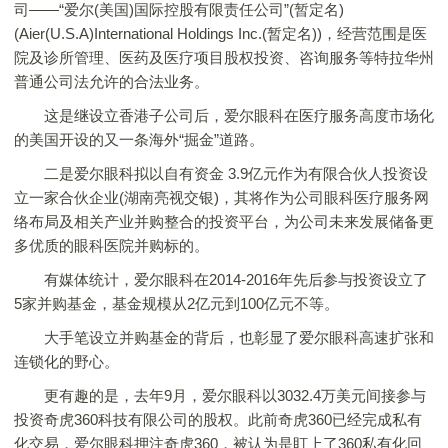
司——“爱尔(美国)国际控股有限责任公司”(暂定名)
(Aier(U.S.A)International Holdings Inc.(暂定名))，经营范围是医
院及诊所管理、医药及医疗项目股权投资、咨询服务等特拉华州
普通公司法允许的合法业务。
这是继设立香港子公司后，爱尔眼科在医疗服务高度市场化
的美国开设的又一条海外“掘金”道路。
二是爱尔眼科拟以自有资金 3.9亿元作为有限合伙人投资设
立一家合伙企业(湖南亮视交银)，其将作为公司眼科医疗服务网
络布局及相关产业并购整合的投资平台，为公司未来发展储备更
多优质的眼科医院并购标的。
有媒体统计，爱尔眼科在2014-2016年先后参与投资设立了
5家并购基金，基金规模从2亿元到100亿元不等。
大手笔设立并购基金的背后，也彰显了爱尔眼科高速扩张和
连锁化的野心。
更有趣的是，去年9月，爱尔眼科以3032.4万美元间接参与
投资奇虎360科技有限公司的股权。此前奇虎360已经完成私有
化交易，爱尔眼科押注奇虎360，被认为是盯上了360私有化回