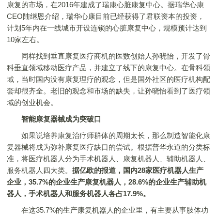
康复的市场，在2016年建成了瑞康心脏康复中心。据瑞华心康
CEO陆继恩介绍，瑞华心康目前已经获得了君联资本的投资，
计划5年内在一线城市开设连锁的心脏康复中心，规模预计达到
10家左右。
同样找到垂直康复医疗商机的医数创始人孙晓怡，开发了骨
科垂直领域移动医疗产品，并建立了线下的康复中心。在骨科领
域，当时国内没有康复理疗的观念，但是国外社区的医疗机构配
套却很齐全。老旧的观念和市场的缺失，让孙晓怡看到了医疗领
域的创业机会。
智能康复器械成为突破口
如果说培养康复治疗师群体的周期太长，那么制造智能化康
复器械将成为弥补康复医疗缺口的尝试。根据普华永道的分类标
准，将医疗机器人分为手术机器人、康复机器人、辅助机器人、
服务机器人四大类。
据亿欧的报道，国内28家医疗机器人生产
企业，35.7%的企业生产康复机器人，28.6%的企业生产辅助机
器人，手术机器人和服务机器人各占17.9%。
在这35.7%的生产康复机器人的企业里，有主要从事肢体功