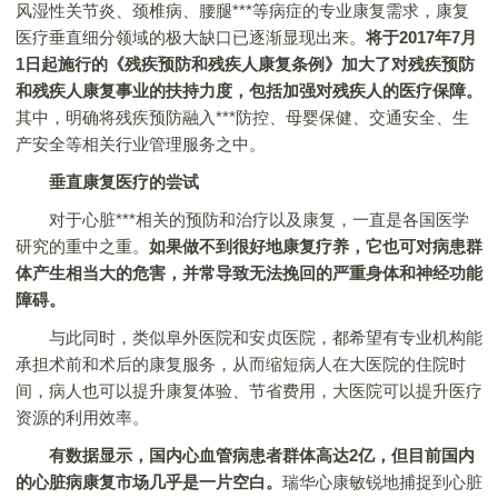
风湿性关节炎、颈椎病、腰腿***等病症的专业康复需求，康复
医疗垂直细分领域的极大缺口已逐渐显现出来。
将于2017年7月
1日起施行的《残疾预防和残疾人康复条例》加大了对残疾预防
和残疾人康复事业的扶持力度，包括加强对残疾人的医疗保障。
其中，明确将残疾预防融入***防控、母婴保健、交通安全、生
产安全等相关行业管理服务之中。
垂直康复医疗的尝试
对于心脏***相关的预防和治疗以及康复，一直是各国医学
研究的重中之重。
如果做不到很好地康复疗养，它也可对病患群
体产生相当大的危害，并常导致无法挽回的严重身体和神经功能
障碍。
与此同时，类似阜外医院和安贞医院，都希望有专业机构能
承担术前和术后的康复服务，从而缩短病人在大医院的住院时
间，病人也可以提升康复体验、节省费用，大医院可以提升医疗
资源的利用效率。
有数据显示，国内心血管病患者群体高达2亿，但目前国内
的心脏病康复市场几乎是一片空白。
瑞华心康敏锐地捕捉到心脏