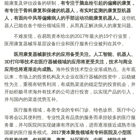
能康复及评估设备的研制，
有专注于脑血栓引起的偏瘫的康复，
有专注于骨科康复和保健的机器人，有实时监测的康复型机器
人，有面向中风等偏瘫病人的手部运动功能康复机器人。
这些机
器人已能在各个细分领域应用，从而真正解决病人的康复问题。
不难发现，在易凯资本给出的2017年最火的19个行业里，
医用康复器械等基层设备行业和医疗服务行业被列在其中。
医用康复器械新技术的应用备受关注。
人工智能、机器人、
3D打印等技术在医疗器械领域的应用将更受关注，技术与商业
应用也将逐渐走向成熟。
海外投资技术型企业渐成热点。去年底
以来，市场上的投资机构及大企业在医疗器械的投资中，以稳健
性为主，重视有销售利润，有成熟渠道的稳定型的投资机会，并
开始积极寻求海外有技术的公司进行投资，以实现产品的引入，
并与国内的渠道优势互补。
医疗服务领域，各类专业的专科门诊、特色诊所、医疗中心
等将会以其便利性、专业性及有品质的服务而承担较多的医疗服
务量，并与医院间实现健康有序的互动，进而逐渐接近成熟市场
国家的医疗服务模式。
2017资本聚焦领域有专科医院及小型医
疗机构连锁，包括医美、康复、社区医疗、中医、辅助生殖