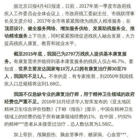
据北京日报4月4日报道，日前，2017年第一季度市政府残
疾人工作委员会全体会议上，市政府残工委副主任、市残联理事
长吴文彦介绍，2017年全市将紧紧围绕为残疾人精准服务，在
顶层设计、健全服务网络、增加服务供给、发展助残服务业、推
动精准服务
上下功夫，同时紧紧围绕促进残疾人融合发展，大力
提高残疾人康复、教育和就业水平。
截至2015年底，我国已为2797万残疾人提供基本康复服
务。
有康复需求并能得到基本康复服务的残疾人仅占46.7%。要
知道，
世界主要发达国家每10万人口拥有康复治疗师30至70
人，我国尚不足1人。
不幸的是，有专家推测，到2050年我国残
疾人口总规模将达到1.68亿。
我国不仅急缺专业的康复治疗师，用于精神卫生领域的政府
经费也严重不足。
2016年10月经济学人智库发布的《亚太地区
精神卫生综合评价指数》(下称《报告》)显示，中国在精神卫生
领域上的经费仍低于所有健康领域经费的1%。在中国，约92%
的精神***患者从未接受过治疗，总人数估算为1.58亿。
加上骨折、颅脑损伤、脑血管事件、糖尿病、心血管***、