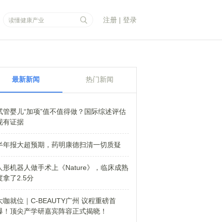
注册
|
登录
最新新闻
热门新闻
试管婴儿“加项”值不值得做？国际综述评估
现有证据
半年报大超预期，药明康德扫清一切质疑
人形机器人做手术上《Nature》，临床成熟
度拿了2.5分
大咖就位｜C-BEAUTY广州 议程重磅首
爆！顶尖产学研嘉宾阵容正式揭晓！