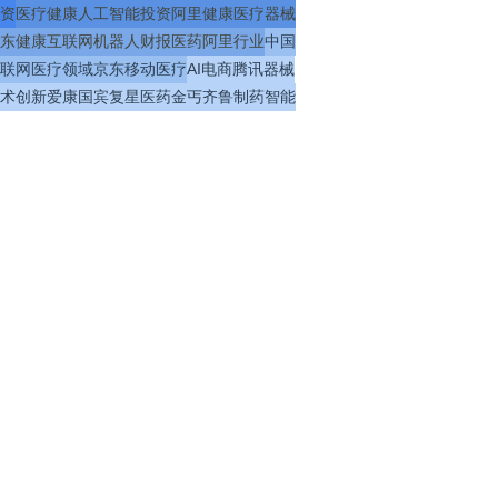
资
医疗
健康
人工智能
投资
阿里健康
医疗器械
东健康
互联网
机器人
财报
医药
阿里
行业
中国
联网医疗
领域
京东
移动医疗
AI
电商
腾讯
器械
术
创新
爱康国宾
复星医药
金丐
齐鲁制药
智能