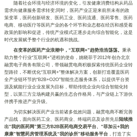
随着社会环境与经济环境的变化，引发健康消费结构从药品
需求向健康服务需求转变;同时，医药产业正迎来前所未有的政
策变革，医药创新研发、医药工业、医药流通、医药零售、医药
电商、移动医疗等医药产业的各个环节和业态都在经历和感受着
政策的影响和促进，传统产业模式正逐步走向综合智能化，这是
时代发展赋予整个行业的机遇和挑战。
在变革的医药产业浪潮中，“互联网+”趋势浩浩荡荡。
秉承
助力整个行业“互联网+”进程的使命，姚晓菲于2012年创办北京
融贯电子商务有限公司，带领融贯电商积极探索传统医药企业转
型路径，不断优化“互联网+”整体解决方案，创新打造覆盖医药
全产业链环节的“B2B+O2O”智能生态服务体系，以提供平台资
源及赋能行业企业发展为目标，帮助传统企业向综合智能化转
型，以第三方立场构建共赢的生态合作格局，与产业链上下游伙
伴携手推进产业升级。
为切实解决医药产业当前诸多低效问题，融贯电商不断完善
产品线，面向医药工业、医药商业、终端药店及诊所先后
陆续推
出“我的医药网”第三方B2B医药电商交易平台、“菲加云+我的
康康”智慧药房管理系统及“我的诊所”移动服务平台
，打造了实