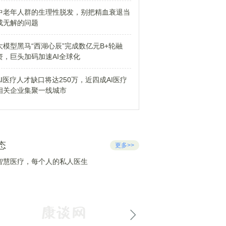
中老年人群的生理性脱发，别把精血衰退当
成无解的问题
大模型黑马“西湖心辰”完成数亿元B+轮融
资，巨头加码加速AI全球化
AI医疗人才缺口将达250万，近四成AI医疗
相关企业集聚一线城市
态
更多>>