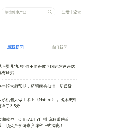
注册
|
登录
最新新闻
热门新闻
试管婴儿“加项”值不值得做？国际综述评估
现有证据
半年报大超预期，药明康德扫清一切质疑
人形机器人做手术上《Nature》，临床成熟
度拿了2.5分
大咖就位｜C-BEAUTY广州 议程重磅首
爆！顶尖产学研嘉宾阵容正式揭晓！