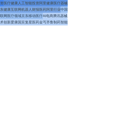
资
医疗
健康
人工智能
投资
阿里健康
医疗器械
东健康
互联网
机器人
财报
医药
阿里
行业
中国
联网医疗
领域
京东
移动医疗
AI
电商
腾讯
器械
术
创新
爱康国宾
复星医药
金丐
齐鲁制药
智能