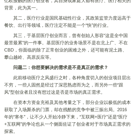
亿欧接触的医疗创业者，其自身或家庭大都有医疗、医疗相关的
背景，此为其一。
其二，医疗行业是国民基础性行业，其政策监管力度远高于
餐饮、出行等领域，医疗注定不能是一个“快”的行业。
其三，于基层医疗创业而言，曾有创始人形容“这是全中国
最苦最累”的一件事。基层医疗的业务场景不是在北上广、不在
CBD，你面临的除了正常创业的困难之外，还可能有泥土路、
攀山越岭、高原反应等。
问题二：你想要解决的需求是不是真正的需求？
此前移动医疗之风盛行之时，各种角度切入的创业项目层出
不穷，一些人固然是经过了深思熟虑而为之，而另外一些“跟
风”型创业者且没有想过这是否是市场的真正需求。
在资本方资金充裕及其他考量之下，部分企业以极低的成本
获取了入场厮杀的门票，却在残酷的竞争中被三振出局。2016
年的“寒冬”，让不少人开始冷静下来，“互联网+医疗”还是“医疗
+互联网”的争论也从一个侧面佐证了创业者对于市场真正需求的
探索。