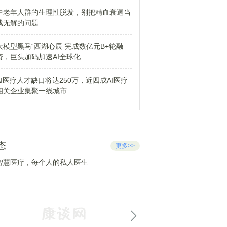
中老年人群的生理性脱发，别把精血衰退当
成无解的问题
大模型黑马“西湖心辰”完成数亿元B+轮融
资，巨头加码加速AI全球化
AI医疗人才缺口将达250万，近四成AI医疗
相关企业集聚一线城市
态
更多>>