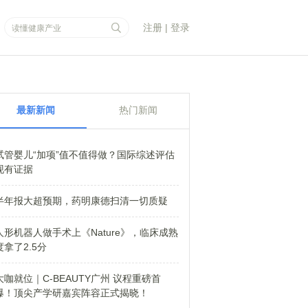
注册
|
登录
最新新闻
热门新闻
试管婴儿“加项”值不值得做？国际综述评估
现有证据
半年报大超预期，药明康德扫清一切质疑
人形机器人做手术上《Nature》，临床成熟
度拿了2.5分
大咖就位｜C-BEAUTY广州 议程重磅首
爆！顶尖产学研嘉宾阵容正式揭晓！