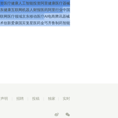
资
医疗
健康
人工智能
投资
阿里健康
医疗器械
东健康
互联网
机器人
财报
医药
阿里
行业
中国
联网医疗
领域
京东
移动医疗
AI
电商
腾讯
器械
术
创新
爱康国宾
复星医药
金丐
齐鲁制药
智能
责声明
|
招聘
|
投稿
|
独家
|
实时