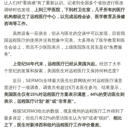
让人们对“看病难”有了重新认识。记者到全国多个省份进行医改
调研时也发现，
上到三甲医院，下到村卫生室，几乎所有的医疗
机构都设立了远程医疗中心，以完成远程会诊、医学教育及保健
咨询等工作。
虽然设备一应俱全，但从与医生的交谈中可以发现，目前我
国远程医疗的使用并没有想象中完美。大多用在了医学教育和医
生会诊上，而且不少医院表示，上级医院医生其实是在“免费服
务”。
上世纪50年代末，远程医疗已经从美国兴起。
经历了大半
个世纪的发展和探索，美国医生对远程医疗又保持何种态度?
近日，SERMO(全球最大医生社群网络)针对远程医疗满意
度进行了一项调查。调查共有超过6万名医生参与。结果显示，
美国医生仅有15%对远程医疗方案表示满意，44%的受访医生则
表示，远程医疗计划“差”或“非常差”。
根据SERMO给出的数据，俄亥俄州的远程医疗工作得到了
最多肯定，但也只有22%的受访医生认为“好”或者“很好”。
相比
之下，医生对新泽西和纽约远程医疗工作评价最差。